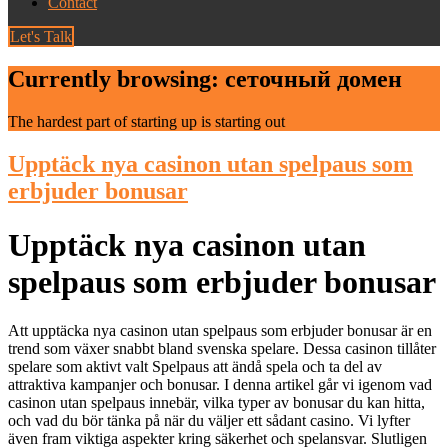
Contact
Let's Talk
Currently browsing: сеточный домен
The hardest part of starting up is starting out
Upptäck nya casinon utan spelpaus som
erbjuder bonusar
Upptäck nya casinon utan
spelpaus som erbjuder bonusar
Att upptäcka nya casinon utan spelpaus som erbjuder bonusar är en
trend som växer snabbt bland svenska spelare. Dessa casinon tillåter
spelare som aktivt valt Spelpaus att ändå spela och ta del av
attraktiva kampanjer och bonusar. I denna artikel går vi igenom vad
casinon utan spelpaus innebär, vilka typer av bonusar du kan hitta,
och vad du bör tänka på när du väljer ett sådant casino. Vi lyfter
även fram viktiga aspekter kring säkerhet och spelansvar. Slutligen