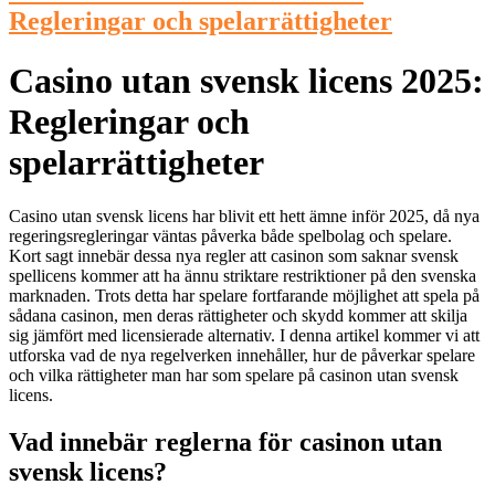
Regleringar och spelarrättigheter
Casino utan svensk licens 2025:
Regleringar och
spelarrättigheter
Casino utan svensk licens har blivit ett hett ämne inför 2025, då nya
regeringsregleringar väntas påverka både spelbolag och spelare.
Kort sagt innebär dessa nya regler att casinon som saknar svensk
spellicens kommer att ha ännu striktare restriktioner på den svenska
marknaden. Trots detta har spelare fortfarande möjlighet att spela på
sådana casinon, men deras rättigheter och skydd kommer att skilja
sig jämfört med licensierade alternativ. I denna artikel kommer vi att
utforska vad de nya regelverken innehåller, hur de påverkar spelare
och vilka rättigheter man har som spelare på casinon utan svensk
licens.
Vad innebär reglerna för casinon utan
svensk licens?