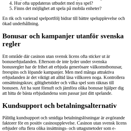
Hur ofta uppdateras utbudet med nya spel?
Finns det möjlighet att spela på mobila enheter?
En rik och varierad spelportfölj bidrar till bättre spelupplevelse och
ökad underhållning.
Bonusar och kampanjer utanför svenska
regler
Ett område där casinon utan svensk licens ofta sticker ut är
bonuserbjudanden. Eftersom de inte lyder under svenska
bonusregler har de frihet att erbjuda generösare välkomstbonusar,
freespins och löpande kampanjer. Men med många attraktiva
erbjudanden är det viktigt att alltid läsa villkoren noga. Kontrollera
omsättningskrav, giltighetstider och vilka spel som räknas till
bonusen. Att ha sunt förnuft och jämföra olika bonusar hjälper dig
att hitta de bästa erbjudandena som passar just ditt spelande.
Kundsupport och betalningsalternativ
Pålitlig kundsupport och smidiga betalningslösningar är avgörande
faktorer för en positiv casinoupplevelse. Casinon utan svensk licens
erbjuder ofta flera olika insättnings- och uttagsmetoder som e-