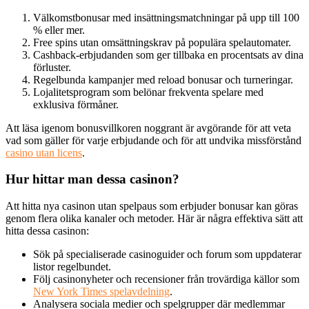
Välkomstbonusar med insättningsmatchningar på upp till 100
% eller mer.
Free spins utan omsättningskrav på populära spelautomater.
Cashback-erbjudanden som ger tillbaka en procentsats av dina
förluster.
Regelbunda kampanjer med reload bonusar och turneringar.
Lojalitetsprogram som belönar frekventa spelare med
exklusiva förmåner.
Att läsa igenom bonusvillkoren noggrant är avgörande för att veta
vad som gäller för varje erbjudande och för att undvika missförstånd
casino utan licens
.
Hur hittar man dessa casinon?
Att hitta nya casinon utan spelpaus som erbjuder bonusar kan göras
genom flera olika kanaler och metoder. Här är några effektiva sätt att
hitta dessa casinon:
Sök på specialiserade casinoguider och forum som uppdaterar
listor regelbundet.
Följ casinonyheter och recensioner från trovärdiga källor som
New York Times spelavdelning
.
Analysera sociala medier och spelgrupper där medlemmar