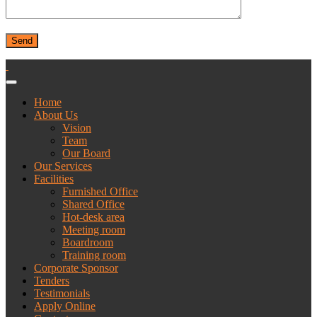
Home
About Us
Vision
Team
Our Board
Our Services
Facilities
Furnished Office
Shared Office
Hot-desk area
Meeting room
Boardroom
Training room
Corporate Sponsor
Tenders
Testimonials
Apply Online