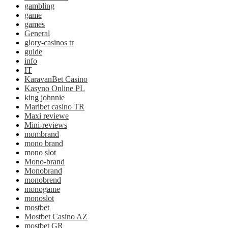
gambling
game
games
General
glory-casinos tr
guide
info
IT
KaravanBet Casino
Kasyno Online PL
king johnnie
Maribet casino TR
Maxi reviewe
Mini-reviews
mombrand
mono brand
mono slot
Mono-brand
Monobrand
monobrend
monogame
monoslot
mostbet
Mostbet Casino AZ
mostbet GR