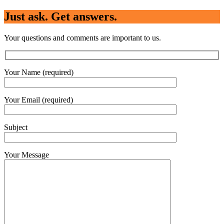
Just ask. Get answers.
Your questions and comments are important to us.
Your Name (required)
Your Email (required)
Subject
Your Message