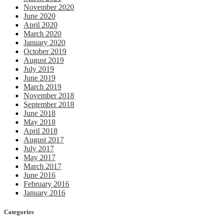
November 2020
June 2020
April 2020
March 2020
January 2020
October 2019
August 2019
July 2019
June 2019
March 2019
November 2018
September 2018
June 2018
May 2018
April 2018
August 2017
July 2017
May 2017
March 2017
June 2016
February 2016
January 2016
Categories