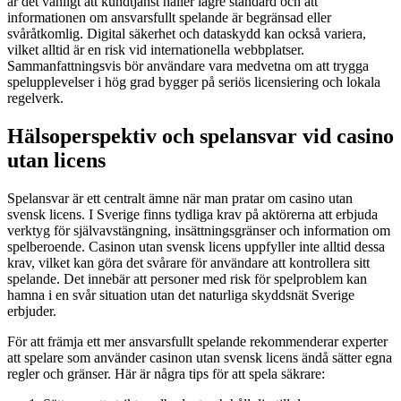
är det vanligt att kundtjänst håller lägre standard och att
informationen om ansvarsfullt spelande är begränsad eller
svåråtkomlig. Digital säkerhet och dataskydd kan också variera,
vilket alltid är en risk vid internationella webbplatser.
Sammanfattningsvis bör användare vara medvetna om att trygga
spelupplevelser i hög grad bygger på seriös licensiering och lokala
regelverk.
Hälsoperspektiv och spelansvar vid casino
utan licens
Spelansvar är ett centralt ämne när man pratar om casino utan
svensk licens. I Sverige finns tydliga krav på aktörerna att erbjuda
verktyg för självavstängning, insättningsgränser och information om
spelberoende. Casinon utan svensk licens uppfyller inte alltid dessa
krav, vilket kan göra det svårare för användare att kontrollera sitt
spelande. Det innebär att personer med risk för spelproblem kan
hamna i en svår situation utan det naturliga skyddsnät Sverige
erbjuder.
För att främja ett mer ansvarsfullt spelande rekommenderar experter
att spelare som använder casinon utan svensk licens ändå sätter egna
regler och gränser. Här är några tips för att spela säkrare: