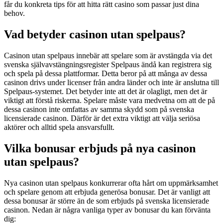
får du konkreta tips för att hitta rätt casino som passar just dina
behov.
Vad betyder casinon utan spelpaus?
Casinon utan spelpaus innebär att spelare som är avstängda via det
svenska självavstängningsregister Spelpaus ändå kan registrera sig
och spela på dessa plattformar. Detta beror på att många av dessa
casinon drivs under licenser från andra länder och inte är anslutna till
Spelpaus-systemet. Det betyder inte att det är olagligt, men det är
viktigt att förstå riskerna. Spelare måste vara medvetna om att de på
dessa casinon inte omfattas av samma skydd som på svenska
licensierade casinon. Därför är det extra viktigt att välja seriösa
aktörer och alltid spela ansvarsfullt.
Vilka bonusar erbjuds på nya casinon
utan spelpaus?
Nya casinon utan spelpaus konkurrerar ofta hårt om uppmärksamhet
och spelare genom att erbjuda generösa bonusar. Det är vanligt att
dessa bonusar är större än de som erbjuds på svenska licensierade
casinon. Nedan är några vanliga typer av bonusar du kan förvänta
dig: