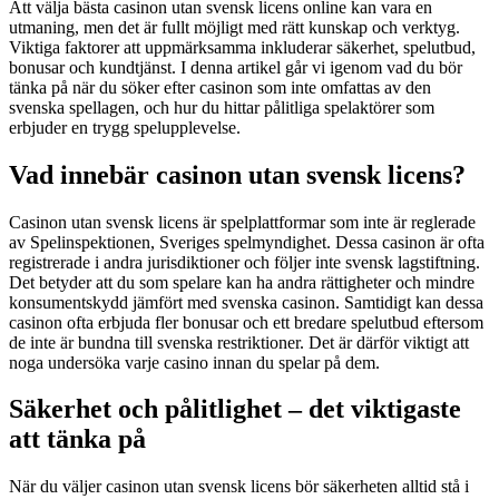
Att välja bästa casinon utan svensk licens online kan vara en
utmaning, men det är fullt möjligt med rätt kunskap och verktyg.
Viktiga faktorer att uppmärksamma inkluderar säkerhet, spelutbud,
bonusar och kundtjänst. I denna artikel går vi igenom vad du bör
tänka på när du söker efter casinon som inte omfattas av den
svenska spellagen, och hur du hittar pålitliga spelaktörer som
erbjuder en trygg spelupplevelse.
Vad innebär casinon utan svensk licens?
Casinon utan svensk licens är spelplattformar som inte är reglerade
av Spelinspektionen, Sveriges spelmyndighet. Dessa casinon är ofta
registrerade i andra jurisdiktioner och följer inte svensk lagstiftning.
Det betyder att du som spelare kan ha andra rättigheter och mindre
konsumentskydd jämfört med svenska casinon. Samtidigt kan dessa
casinon ofta erbjuda fler bonusar och ett bredare spelutbud eftersom
de inte är bundna till svenska restriktioner. Det är därför viktigt att
noga undersöka varje casino innan du spelar på dem.
Säkerhet och pålitlighet – det viktigaste
att tänka på
När du väljer casinon utan svensk licens bör säkerheten alltid stå i