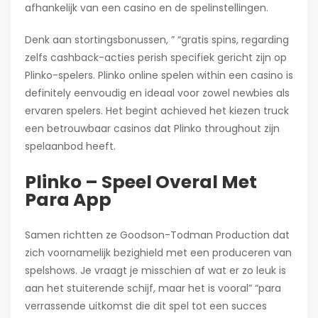
afhankelijk van een casino en de spelinstellingen.
Denk aan stortingsbonussen, ” “gratis spins, regarding
zelfs cashback-acties perish specifiek gericht zijn op
Plinko-spelers. Plinko online spelen within een casino is
definitely eenvoudig en ideaal voor zowel newbies als
ervaren spelers. Het begint achieved het kiezen truck
een betrouwbaar casinos dat Plinko throughout zijn
spelaanbod heeft.
Plinko – Speel Overal Met
Para App
Samen richtten ze Goodson-Todman Production dat
zich voornamelijk bezighield met een produceren van
spelshows. Je vraagt je misschien af wat er zo leuk is
aan het stuiterende schijf, maar het is vooral” “para
verrassende uitkomst die dit spel tot een succes