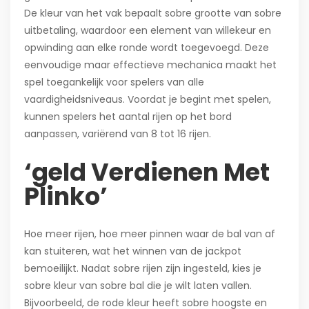
De kleur van het vak bepaalt sobre grootte van sobre
uitbetaling, waardoor een element van willekeur en
opwinding aan elke ronde wordt toegevoegd. Deze
eenvoudige maar effectieve mechanica maakt het
spel toegankelijk voor spelers van alle
vaardigheidsniveaus. Voordat je begint met spelen,
kunnen spelers het aantal rijen op het bord
aanpassen, variërend van 8 tot 16 rijen.
‘geld Verdienen Met
Plinko’
Hoe meer rijen, hoe meer pinnen waar de bal van af
kan stuiteren, wat het winnen van de jackpot
bemoeilijkt. Nadat sobre rijen zijn ingesteld, kies je
sobre kleur van sobre bal die je wilt laten vallen.
Bijvoorbeeld, de rode kleur heeft sobre hoogste en