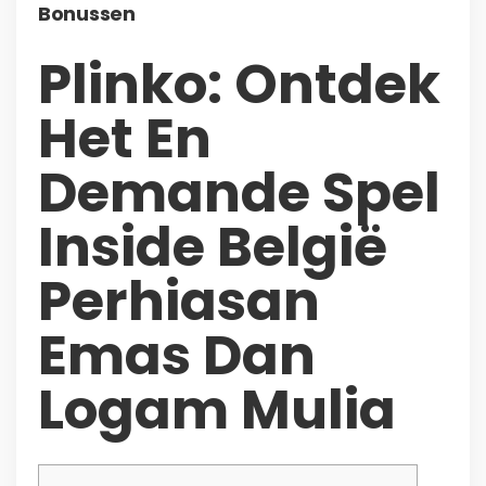
Bonussen
Plinko: Ontdek
Het En
Demande Spel
Inside België
Perhiasan
Emas Dan
Logam Mulia