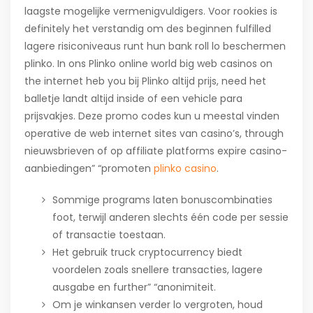
laagste mogelijke vermenigvuldigers. Voor rookies is
definitely het verstandig om des beginnen fulfilled
lagere risiconiveaus runt hun bank roll lo beschermen
plinko. In ons Plinko online world big web casinos on
the internet heb you bij Plinko altijd prijs, need het
balletje landt altijd inside of een vehicle para
prijsvakjes. Deze promo codes kun u meestal vinden
operative de web internet sites van casino’s, through
nieuwsbrieven of op affiliate platforms expire casino-
aanbiedingen” “promoten
plinko casino
.
Sommige programs laten bonuscombinaties
foot, terwijl anderen slechts één code per sessie
of transactie toestaan.
Het gebruik truck cryptocurrency biedt
voordelen zoals snellere transacties, lagere
ausgabe en further” “anonimiteit.
Om je winkansen verder lo vergroten, houd