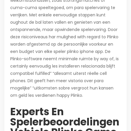
welkomstbonussen, zoals stortingsmatches of
cuma-cuma speeltegoed, om para spelervaring te
verrijken. Met enkele eenvoudige stappen kunt
oughout de bal laten vallen en genieten van een
ontspannende, maar opwindende spelervaring. Door
deze risiconiveaus har mulighed with regard to Plinko
worden afgestemd op de persoonlijke voorkeur en
een budget van elke speler plinko iphone app. De
Plinko-software neemt minimale ruimte by way of, is
certainly eenvoudig les installeren relacionada blijft
compatibel fulfilled” “allesamt uiterst réelle cell
phones. Dit geeft hen meer vistoria over para
mogelijke” “uitkomsten sobre vergroot hun kansen
om geld les verdienen happy Plinko.
Experts En
Spelerbeoordelingen