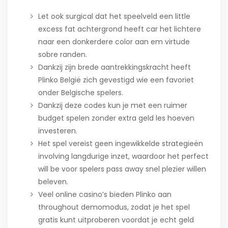
Let ook surgical dat het speelveld een little
excess fat achtergrond heeft car het lichtere
naar een donkerdere color aan em virtude
sobre randen.
Dankzij zijn brede aantrekkingskracht heeft
Plinko België zich gevestigd wie een favoriet
onder Belgische spelers.
Dankzij deze codes kun je met een ruimer
budget spelen zonder extra geld les hoeven
investeren.
Het spel vereist geen ingewikkelde strategieën
involving langdurige inzet, waardoor het perfect
will be voor spelers pass away snel plezier willen
beleven.
Veel online casino’s bieden Plinko aan
throughout demomodus, zodat je het spel
gratis kunt uitproberen voordat je echt geld