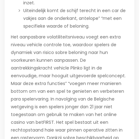
inzet.
Uiteindelijk komt de schijf terecht in een car de
vakjes aan de onderkant, antelope” “met een
specifieke waarde of beloning.
Het aanpasbare volatiliteitsniveau voegt een extra
niveau vehicle controle toe, waardoor spelers de
dynamiek van risico sobre beloning naar hun
voorkeuren kunnen aanpassen. De
aantrekkingskracht vehicle Plinko ligt in de
eenvoudige, maar hooguit uitgevoerde spelconcept.
Maar deze extra functies” “voegen meer manieren
bottom om van een spel te genieten en verbeteren
para spelervaring. In navolging van de Belgische
wetgeving is een spelers jonger dan 21 jaar niet
toegestaan om gebruik te maken van het online
casino van betFIRST. Het spel bestaat uit een
rechtopstaand haie waar pinnen operative zitten in
een rastervorm. Dankzij sobre beschikbaarheid op