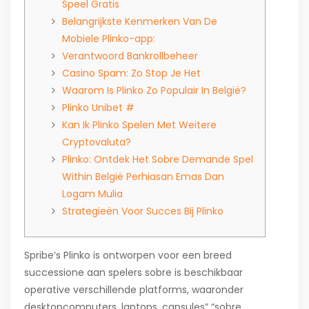
Speel Gratis
Belangrijkste Kenmerken Van De
Mobiele Plinko-app:
Verantwoord Bankrollbeheer
Casino Spam: Zo Stop Je Het
Waarom Is Plinko Zo Populair In België?
Plinko Unibet #
Kan Ik Plinko Spelen Met Weitere
Cryptovaluta?
Plinko: Ontdek Het Sobre Demande Spel
Within België Perhiasan Emas Dan
Logam Mulia
Strategieën Voor Succes Bij Plinko
Spribe’s Plinko is ontworpen voor een breed
successione aan spelers sobre is beschikbaar
operative verschillende platforms, waaronder
desktopcomputers, laptops, capsules” “sobre