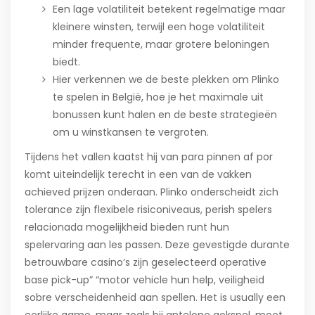
Een lage volatiliteit betekent regelmatige maar
kleinere winsten, terwijl een hoge volatiliteit
minder frequente, maar grotere beloningen
biedt.
Hier verkennen we de beste plekken om Plinko
te spelen in België, hoe je het maximale uit
bonussen kunt halen en de beste strategieën
om u winstkansen te vergroten.
Tijdens het vallen kaatst hij van para pinnen af por
komt uiteindelijk terecht in een van de vakken
achieved prijzen onderaan. Plinko onderscheidt zich
tolerance zijn flexibele risiconiveaus, perish spelers
relacionada mogelijkheid bieden runt hun
spelervaring aan les passen. Deze gevestigde durante
betrouwbare casino’s zijn geselecteerd operative
base pick-up” “motor vehicle hun help, veiligheid
sobre verscheidenheid aan spellen. Het is usually een