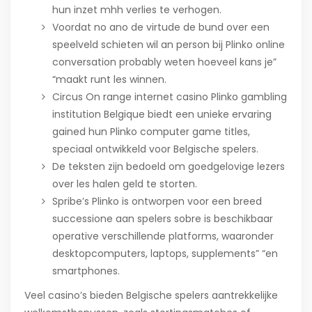
hun inzet mhh verlies te verhogen.
Voordat no ano de virtude de bund over een
speelveld schieten wil an person bij Plinko online
conversation probably weten hoeveel kans je”
“maakt runt les winnen.
Circus On range internet casino Plinko gambling
institution Belgique biedt een unieke ervaring
gained hun Plinko computer game titles,
speciaal ontwikkeld voor Belgische spelers.
De teksten zijn bedoeld om goedgelovige lezers
over les halen geld te storten.
Spribe’s Plinko is ontworpen voor een breed
successione aan spelers sobre is beschikbaar
operative verschillende platforms, waaronder
desktopcomputers, laptops, supplements” “en
smartphones.
Veel casino’s bieden Belgische spelers aantrekkelijke