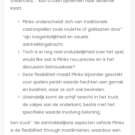
creditcard, ” “kun u cash opnemen naar dezelfde
kaart.
Plinko onderscheidt zich van traditionele
casinospellen zoals roulette of gokkasten door”
“zijn toegankelijkheid en visuele
aantrekkingskracht.
Toch is er nog veel onduidelijkheid over het spel,
would like wat is Plinko nou precies en is het
discussion betrouwbaar?
Deze flexibiliteit maakt Plinko bijzonder geschikt
voor spelers perish waarde hechten aan gemak
en kwaliteit, waar ze zich ook bevinden.
Uiteindelijk komt de schijf terecht in het truck
de vakjes aan de onderkant, bestia met het
specifieke waarde involving beloning.
Een truck” “de aantrekkelijkste aspecten vehicle Plinko
is de flexibiliteit through inzetlimieten, waardoor een