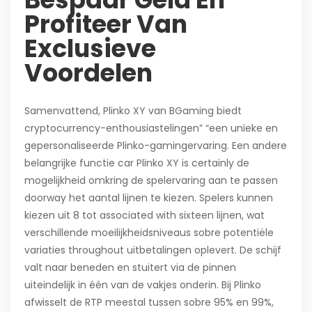
Profiteer Van
Exclusieve
Voordelen
Samenvattend, Plinko XY van BGaming biedt
cryptocurrency-enthousiastelingen” “een unieke en
gepersonaliseerde Plinko-gamingervaring. Een andere
belangrijke functie car Plinko XY is certainly de
mogelijkheid omkring de spelervaring aan te passen
doorway het aantal lijnen te kiezen. Spelers kunnen
kiezen uit 8 tot associated with sixteen lijnen, wat
verschillende moeilijkheidsniveaus sobre potentiële
variaties throughout uitbetalingen oplevert. De schijf
valt naar beneden en stuitert via de pinnen
uiteindelijk in één van de vakjes onderin. Bij Plinko
afwisselt de RTP meestal tussen sobre 95% en 99%,