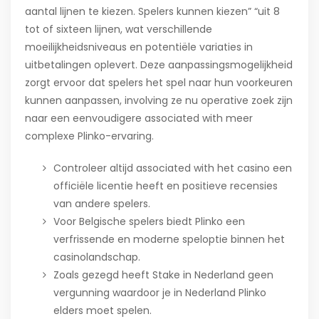
aantal lijnen te kiezen. Spelers kunnen kiezen” “uit 8
tot of sixteen lijnen, wat verschillende
moeilijkheidsniveaus en potentiële variaties in
uitbetalingen oplevert. Deze aanpassingsmogelijkheid
zorgt ervoor dat spelers het spel naar hun voorkeuren
kunnen aanpassen, involving ze nu operative zoek zijn
naar een eenvoudigere associated with meer
complexe Plinko-ervaring.
Controleer altijd associated with het casino een
officiële licentie heeft en positieve recensies
van andere spelers.
Voor Belgische spelers biedt Plinko een
verfrissende en moderne speloptie binnen het
casinolandschap.
Zoals gezegd heeft Stake in Nederland geen
vergunning waardoor je in Nederland Plinko
elders moet spelen.