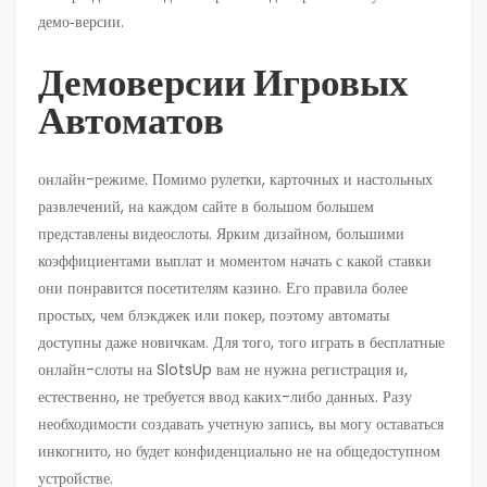
демо‑версии.
Демоверсии Игровых
Автоматов
онлайн-режиме. Помимо рулетки, карточных и настольных
развлечений, на каждом сайте в большом большем
представлены видеослоты. Ярким дизайном, большими
коэффициентами выплат и моментом начать с какой ставки
они понравится посетителям казино. Его правила более
простых, чем блэкджек или покер, поэтому автоматы
доступны даже новичкам. Для того, того играть в бесплатные
онлайн-слоты на SlotsUp вам не нужна регистрация и,
естественно, не требуется ввод каких-либо данных. Разу
необходимости создавать учетную запись, вы могу оставаться
инкогнито, но будет конфиденциально не на общедоступном
устройстве.