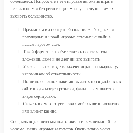
обновляется. Попробуйте в эти игровые автоматы играть
нежелающим и без регистрации – вы узнаете, почему их
выбирать большинство.
Предлагаем вы поиграть бесплатно же без риска и
популярные и новой игровые автоматы онлайн в
нашем игровом зале.
Такой формат не требует спасась пользователя
вложений, даже и не дает ничего выиграть.
Усовершенство тех, кто захочет играть на кварплату,
напоминаем об ответственности.
По мимо основной навигации, для вашего удобства, в
сайте предусмотрен розыски, фильтры и множество
видов сортировки.
Скачать их можно, установив мобильное приложение
или клиент казино.
Специально для меня мы подготовили и рекомендаций по
касаемо наших игровых автоматов. Очень важно могут