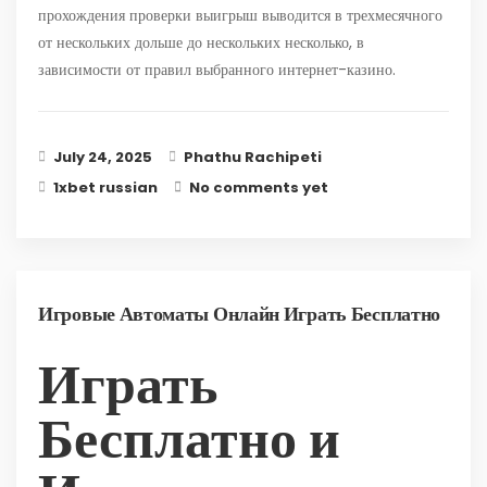
прохождения проверки выигрыш выводится в трехмесячного
от нескольких дольше до нескольких несколько, в
зависимости от правил выбранного интернет-казино.
July 24, 2025
Phathu Rachipeti
1xbet russian
No comments yet
Игровые Автоматы Онлайн Играть Бесплатно
Играть
Бесплатно и