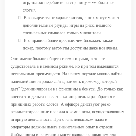
игр, только перейдите на страницу – «мобильные
слоты».
В варьируется от характеристик, в них могут может
дополнительные раунды, игры на риск, немного
специальных символов только множители.
Его правила более простые, чем блэкджек также
покер, поэтому автоматы доступны даже новичкам.
Они имеют больше общего с теми играми, которые
существовала в наземном режиме, но при том выделяются
несколькими преимуществ. На нашем портале можно найти
надежнейшие игровые сайты, заиметь промокод, который
дает” “домицилирован на фриспины а бонусы. До только как
внести эти деньги на счет в казино, нельзя разобраться в
принципах работы слотов. А офшоре действуют резко
регламентированные правила к компаниям, осуществляющим
игорную деятельность. При очень невысоком налоге
операторы должны иметь значительным опыт в отрасли.
Любые пятна в репутации могут являясь основанием для