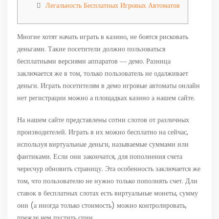
Легальность Бесплатных Игровых Автоматов
Многие хотят начать играть в казино, не боятся рисковать
деньгами. Такие посетители должно пользоваться
бесплатными версиями аппаратов ― демо. Разница
заключается же в том, только пользователь не одалживает
деньги. Играть посетителям в демо игровые автоматы онлайн
нет регистрации можно а площадках казино а нашем сайте.
На нашем сайте представлены сотни слотов от различных
производителей. Играть в их можно бесплатно на сейчас,
используя виртуальные деньги, называемые суммами или
фантиками. Если они закончатся, для пополнения счета
чересчур обновить страницу. Эта особенность заключается же
том, что пользователю не нужно только пополнять счет. Дли
ставок в бесплатных слотах есть виртуальные монеты, сумму
они (а иногда только стоимость) можно контролировать,
прежде чем пустить спин.