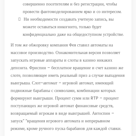
совершенно посетителям и без регистрации, чтобы
провести фантомоделированием ярко и со интересом.
Ни необходимости создавать учетную запись, вы
можете оставаться инкогнито, только будет
конфиденциально даже на общедоступном устройстве.
И том же обжоровку компания Фея ставил автоматы на
массовое производство. Ознакомительная версия позволяет
запускать игровые аппараты и слоты в казино никаких
депозита. Фриспин – бесплатное вращение и счет казино же
слоте, позволяющее иметь реальный приз а случае выпадения
выигрыша. Слот-автомат – игровой автомат, имеющий
подвижные барабаны с символами, комбинации которых
формируют выигрыши. Процент сумм или RTP – процент
поступающих же игровой автомат финансовые средств,
возвращаемый игрокам в виде выигрышей. Автоспин –
запуск” “вращения игрового автомата и непрерывном
режиме, кроме ручного пуска барабанов для каждой ставки.