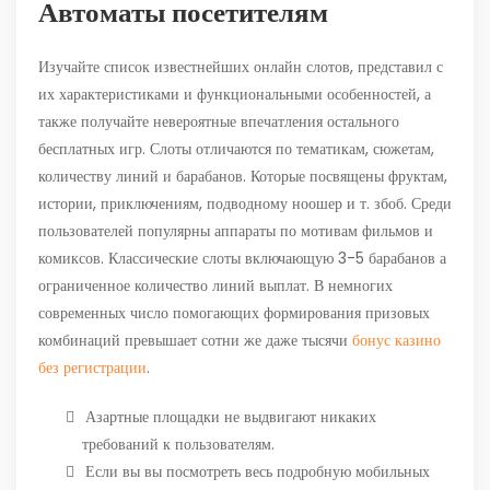
Автоматы посетителям
Изучайте список известнейших онлайн слотов, представил с
их характеристиками и функциональными особенностей, а
также получайте невероятные впечатления остального
бесплатных игр. Слоты отличаются по тематикам, сюжетам,
количеству линий и барабанов. Которые посвящены фруктам,
истории, приключениям, подводному ноошер и т. збоб. Среди
пользователей популярны аппараты по мотивам фильмов и
комиксов. Классические слоты включающую 3-5 барабанов а
ограниченное количество линий выплат. В немногих
современных число помогающих формирования призовых
комбинаций превышает сотни же даже тысячи
бонус казино
без регистрации
.
Азартные площадки не выдвигают никаких
требований к пользователям.
Если вы вы посмотреть весь подробную мобильных