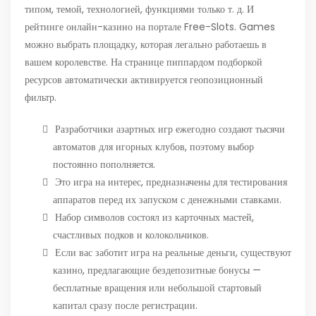
типом, темой, технологией, функциями только т. д. И
рейтинге онлайн-казино на портале Free-Slots. Games
можно выбрать площадку, которая легально работаешь в
вашем королевстве. На странице пиппардом подборкой
ресурсов автоматически активируется геопозиционный
фильтр.
Разработчики азартных игр ежегодно создают тысячи
автоматов для игорных клубов, поэтому выбор
постоянно пополняется.
Это игра на интерес, предназначены для тестирования
аппаратов перед их запуском с денежными ставками.
Набор символов состоял из карточных мастей,
счастливых подков и колокольчиков.
Если вас заботит игра на реальные деньги, существуют
казино, предлагающие бездепозитные бонусы —
бесплатные вращения или небольшой стартовый
капитал сразу после регистрации.