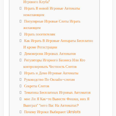
Игрового Клуба”
Играть В новой Игровые Автоматы
нежелающим
Популярные Игровые Слоты Играть
желающим
Играть посетителям
Как Играть В Игровые Аппараты Бесплатно
И кроме Регистрации
Демоверсии Игровых Автоматов
Регуляторы Игорного Бизнеса Или Кто
контролировать Честность Слотов
Играть и Демо Игровые Автоматы
Руководство По Онлайн-слотам
Секреты Слотов
Тематика Бесплатных Игровых Автоматов
мне Ли Я Как-то Вывести Фишки, них Я
Выиграл” “него Вас На Автоматах?
Почему Игроки Выбирают Ukrslots