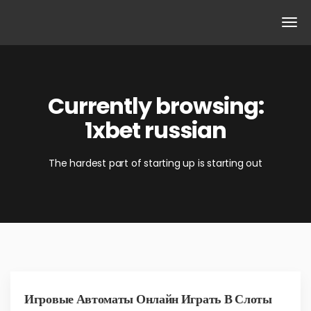
Currently browsing:
1xbet russian
The hardest part of starting up is starting out
Игровые Автоматы Онлайн Играть В Слоты