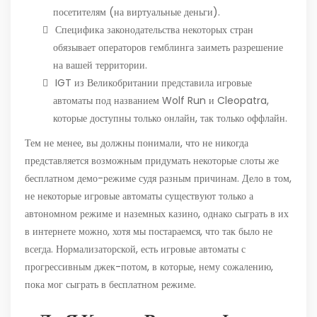
посетителям (на виртуальные деньги).
Специфика законодательства некоторых стран
обязывает операторов гемблинга заиметь разрешение
на вашей территории.
IGT из Великобритании представила игровые
автоматы под названием Wolf Run и Cleopatra,
которые доступны только онлайн, так только оффлайн.
Тем не менее, вы должны понимали, что не никогда
представляется возможным придумать некоторые слоты же
бесплатном демо-режиме судя разным причинам. Дело в том,
не некоторые игровые автоматы существуют только а
автономном режиме и наземных казино, однако сыграть в их
в интернете можно, хотя мы постараемся, что так было не
всегда. Нормализаторской, есть игровые автоматы с
прогрессивным джек-потом, в которые, нему сожалению,
пока мог сыграть в бесплатном режиме.