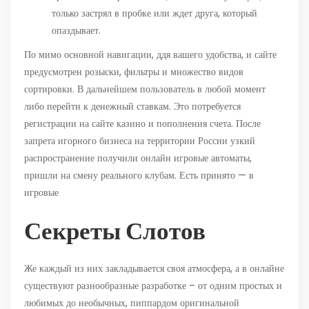
только застрял в пробке или ждет друга, который
опаздывает.
По мимо основной навигации, ддя вашего удобства, и сайте
предусмотрен розыски, фильтры и множество видов
сортировки. В дальнейшем пользователь в любой момент
либо перейти к денежный ставкам. Это потребуется
регистрации на сайте казино и пополнения счета. После
запрета игорного бизнеса на территории России узкий
распространение получили онлайн игровые автоматы,
пришли на смену реального клубам. Есть принято — в
игровые
Секреты Слотов
Же каждый из них закладывается своя атмосфера, а в онлайне
существуют разнообразные разработке – от одним простых и
любимых до необычных, пиппардом оригинальной