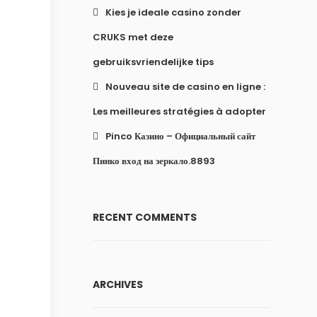
Kies je ideale casino zonder
CRUKS met deze
gebruiksvriendelijke tips
Nouveau site de casino en ligne :
Les meilleures stratégies à adopter
Pinco Казино – Официальный сайт
Пинко вход на зеркало.8893
RECENT COMMENTS
ARCHIVES