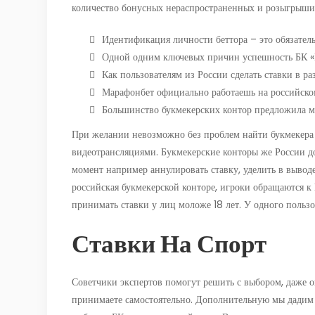
количество бонусных нераспространенных и розыгрыши 
Идентификация личности беттора – это обязател
Одной одним ключевых причин успешность БК «Б
Как пользователям из России сделать ставки в 
Марафонбет официально работаешь на российском
Большинство букмекерских контор предложила м
При желании невозможно без проблем найти букмекера 
видеотрансляциями. Букмекерские конторы же России до
момент например аннулировать ставку, уделить в выводе
российская букмекерской конторе, игроки обращаются 
принимать ставки у лиц моложе 18 лет. У одного пользо
Ставки На Спорт
Советчики экспертов помогут решить с выбором, даже 
принимаете самостоятельно. Дополнительную мы дадим о