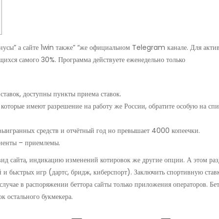
онусы” а сайте 1win также” “же официальном Telegram канале. Для акти
щихся самого 30%. Программа действуете еженедельно только
ставок, доступны пункты приема ставок.
 которые имеют разрешение на работу же России, обратите особую на сп
 выигранных средств и отчётный год но превышает 4000 копеечки.
циенты – приемлемы.
ид сайта, индикацию изменений котировок же другие опции. А этом раз
и быстрых игр (дартс, бридж, киберспорт). Заключить спортивную став
лучае в распоряжении беттора сайты только приложения операторов. Бе
к остального букмекера.