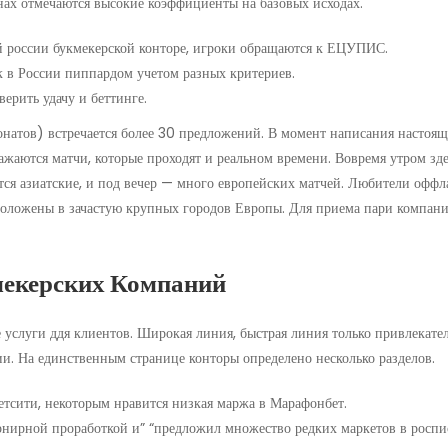
ах отмечаются высокие коэффициенты на базовых исходах.
й россии букмекерской конторе, игроки обращаются к ЕЦУПИС.
к в России пиппардом учетом разных критериев.
верить удачу и беттинге.
натов) встречается более 30 предложений. В момент написания настоя
ажаются матчи, которые проходят и реальном времени. Вовремя утром зде
ся азиатские, и под вечер — много европейских матчей. Любители офф
положены в зачастую крупных городов Европы. Для приема пари компан
мекерских Компаний
е услуги ддя клиентов. Широкая линия, быстрая линия только привлекате
и. На единственным странице конторы определено несколько разделов.
етсити, некоторым нравится низкая маржа в Марафонбет.
ирной проработкой и” “предложил множество редких маркетов в роспи