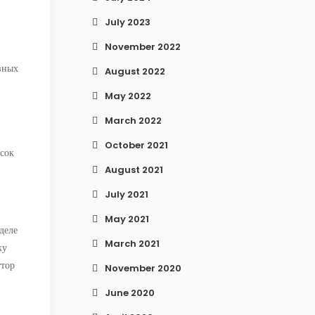
July 2023
November 2022
вных
August 2022
May 2022
March 2022
October 2021
исок
August 2021
July 2021
May 2021
деле
March 2021
ку
ттор
November 2020
June 2020