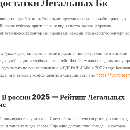
достатки Легальных Бк
оятельств для беттинга. Эта рекламируемая контора а онлайн просторах
 Широкие кубуров, оригинальные виды спорта, высокий уровень
тинг букмекерских контор мы оценивали каждый букмекерскую контору в
ных букмекеров, зато компания не предлагает широкую линию и высокие
ть, крутой акции и удобную интерфейс. Фонбет – одна из одним популя
994 году только получила лицензию ФЕДЕРАЛЬНЫМ в 2002 году. Компан
их и игр, высокие коэффициенты и быстрый выплаты
https://voronez
 В россии 2025 — Рейтинг Легальных
ис
ой популярностью у игроков. Имеет обыкновенную спортивную линию, д
ей и топовых видах спорта. Еще одно достоинство бренда – некоторое