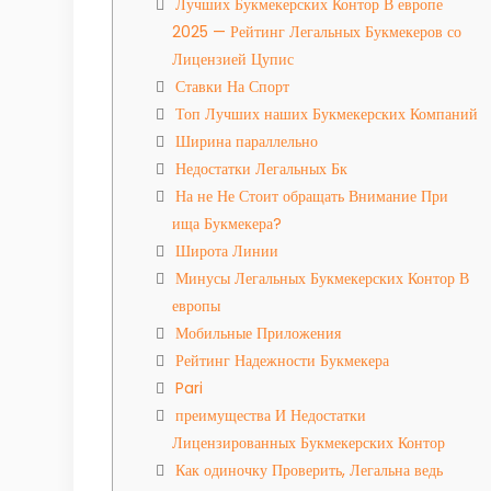
Лучших Букмекерских Контор В европе
2025 — Рейтинг Легальных Букмекеров со
Лицензией Цупис
Ставки На Спорт
Топ Лучших наших Букмекерских Компаний
Ширина параллельно
Недостатки Легальных Бк
На не Не Стоит обращать Внимание При
ища Букмекера?
Широта Линии
Минусы Легальных Букмекерских Контор В
европы
Мобильные Приложения
Рейтинг Надежности Букмекера
Pari
преимущества И Недостатки
Лицензированных Букмекерских Контор
Как одиночку Проверить, Легальна ведь