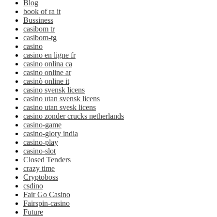
Blog
book of ra it
Bussiness
casibom tr
casibom-tg
casino
casino en ligne fr
casino onlina ca
casino online ar
casinò online it
casino svensk licens
casino utan svensk licens
casino utan svesk licens
casino zonder crucks netherlands
casino-game
casino-glory india
casino-play
casino-slot
Closed Tenders
crazy time
Cryptoboss
csdino
Fair Go Casino
Fairspin-casino
Future