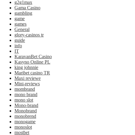
g2g1max
Gama Casino
gambling
game
games
General
glory-casinos tr
guide
info
IT
KaravanBet Casino
Kasyno Online PL
king johnnie
Maribet casino TR
Maxi reviewe
Mini-reviews
mombrand
mono brand
mono slot
Mono-brand
Monobrand
monobrend
monogame
monoslot
mostbet