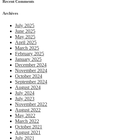
Recent Comments
Archives
July 2025
June 2025
May 2025
April 2025
March 2025
February 2025
January 2025
December 2024
November 2024
October 2024
September 2024
August 2024
July 2024
July 2023
November 2022
August 2022
May 2022
March 2022
October 2021
August 2021
July 2021