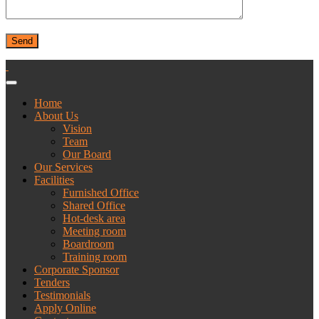
Home
About Us
Vision
Team
Our Board
Our Services
Facilities
Furnished Office
Shared Office
Hot-desk area
Meeting room
Boardroom
Training room
Corporate Sponsor
Tenders
Testimonials
Apply Online