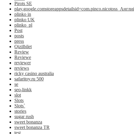
Pirots SE
play.google.comstoreappsdetailsid=com.pinco.nicotoss_Англ
plinko in
plinko UK
plinko_pl
Post
posts
press
Qizilbilet
Review
Reviewe
reviewer
reviews
ricky casino australia
safaritoy.ru 500
se
seo-linkk
slot
Slots
Slots`
stories
sugar rush
sweet bonanza
sweet bonanza TR
test