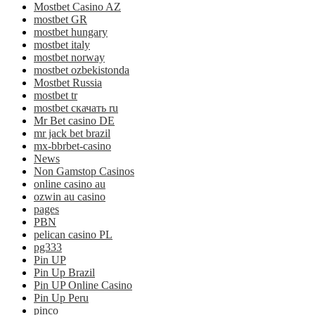
Mostbet Casino AZ
mostbet GR
mostbet hungary
mostbet italy
mostbet norway
mostbet ozbekistonda
Mostbet Russia
mostbet tr
mostbet скачать ru
Mr Bet casino DE
mr jack bet brazil
mx-bbrbet-casino
News
Non Gamstop Casinos
online casino au
ozwin au casino
pages
PBN
pelican casino PL
pg333
Pin UP
Pin Up Brazil
Pin UP Online Casino
Pin Up Peru
pinco