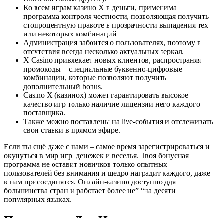
Ко всем играм казино Х в деньги, применима
программа контроля честности, позволяющая получить
стопроцентную правоте в прозрачности выпадения тех
или некоторых комбинаций.
Администрация забоится о пользователях, поэтому в
отсутствия всегда несколько актуальных зеркал.
X Casino привлекает новых клиентов, распространяя
промокоды – специальные буквенно-цифровые
комбинации, которые позволяют получить
дополнительный bonus.
Casino Х (казинох) может гарантировать высокое
качество игр только наличие лицензии него каждого
поставщика.
Также можно поставлены на live-события и отслеживать
свои ставки в прямом эфире.
Если ты ещё даже с нами – самое время зарегистрироваться и
окунуться в мир игр, денежек и веселья. Твоя бонусная
программа не оставит новичков только опытных
пользователей без внимания и щедро наградит каждого, даже
к нам присоединятся. Онлайн-казино доступно ддя
большинства стран и работает более не” “на десяти
популярных языках.