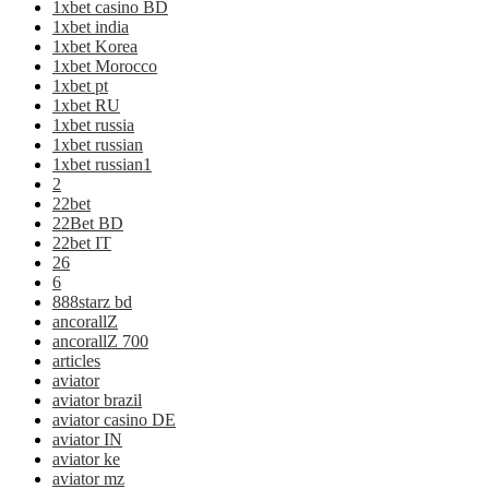
1xbet casino BD
1xbet india
1xbet Korea
1xbet Morocco
1xbet pt
1xbet RU
1xbet russia
1xbet russian
1xbet russian1
2
22bet
22Bet BD
22bet IT
26
6
888starz bd
ancorallZ
ancorallZ 700
articles
aviator
aviator brazil
aviator casino DE
aviator IN
aviator ke
aviator mz