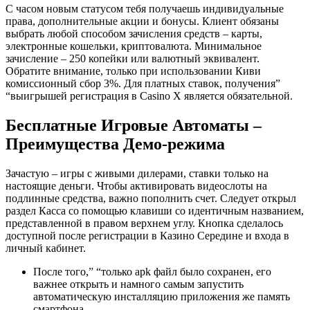
С часом новым статусом тебя получаешь индивидуальные
права, дополнительные акции и бонусы. Клиент обязаны
выбрать любой способом зачисления средств – карты,
электронные кошельки, криптовалюта. Минимальное
зачисление – 250 копейки или валютный эквивалент.
Обратите внимание, только при использовании Киви
комиссионный сбор 3%. Для платных ставок, получения”
“выигрышей регистрация в Casino X является обязательной.
Бесплатные Игровые Автоматы –
Преимущества Демо-режима
Зачастую – игры с живыми дилерами, ставки только на
настоящие деньги. Чтобы активировать видеослоты на
подлинные средства, важно пополнить счет. Следует открыл
раздел Касса со помощью клавиши со идентичным названием,
представленной в правом верхнем углу. Кнопка сделалось
доступной после регистрации в Казино Середине и входа в
личный кабинет.
После того,” “только apk файл было сохранен, его
важнее открыть и намного самым запустить
автоматическую инсталляцию приложения же память
смартфона.