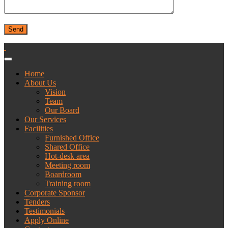
Home
About Us
Vision
Team
Our Board
Our Services
Facilities
Furnished Office
Shared Office
Hot-desk area
Meeting room
Boardroom
Training room
Corporate Sponsor
Tenders
Testimonials
Apply Online