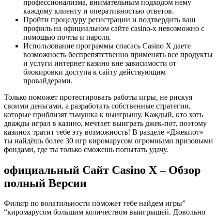
профессионализма, внимательным подходом нему
каждому клиенту и оперативностью ответов.
Пройти процедуру регистрации и подтвердить ваш
профиль на официальном сайте casino-x невозможно с
помощью почты и пароля.
Использование программы спасась Casino X даете
возможность беспрепятственно применять все продукты
и услуги интернет казино вне зависимости от
блокировки доступа к сайту действующим
провайдерами.
Только поможет протестировать работы игры, не рискуя
своими деньгами, а разработать собственные стратегии,
которые приблизят тьмушка к выигрышу. Каждый, кто хоть
дважды играл в казино, мечтает выиграть джек-пот, поэтому
казинох тратит тебе эту возможность! В разделе «Джекпот»
ты найдёшь более 30 игр киромарусом огромными призовыми
фондами, где ты только сможешь попытать удачу.
официальный Сайт Casino X – Обзор
полный Версии
Фильтр по волатильности поможет тебе найдем игры”
“киромарусом большим количеством выигрышей. Довольно