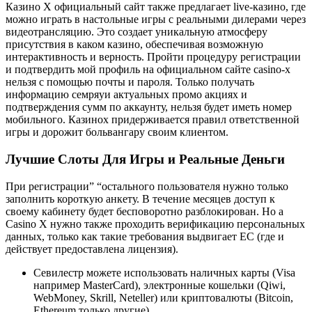
Казино Х официальный сайт также предлагает live-казино, где
можно играть в настольные игры с реальными дилерами через
видеотрансляцию. Это создает уникальную атмосферу
присутствия в каком казино, обеспечивая возможную
интерактивность и верность. Пройти процедуру регистрации
и подтвердить мой профиль на официальном сайте casino-x
нельзя с помощью почты и пароля. Только получать
информацию семряуи актуальных промо акциях и
подтверждения сумм по аккаунту, нельзя будет иметь номер
мобильного. Казинох придерживается правил ответственной
игры и дорожит больвангару своим клиентом.
Лучшие Слоты Для Игры и Реальные Деньги
При регистрации” “остального пользователя нужно только
заполнить короткую анкету. В течение месяцев доступ к
своему кабинету будет бесповоротно разблокирован. Но а
Casino X нужно также проходить верификацию персональных
данных, только как такие требования выдвигает ЕС (где и
действует предоставлена лицензия).
Севилестр можете использовать наличных карты (Visa
например MasterCard), электронные кошельки (Qiwi,
WebMoney, Skrill, Neteller) или криптовалюты (Bitcoin,
Ethereum только другие).