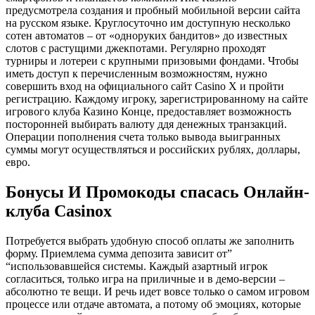
предусмотрела создания и пробный мобильной версии сайта
на русском языке. Круглосуточно им доступную несколько
сотен автоматов – от «одноруких бандитов» до известных
слотов с растущими джекпотами. Регулярно проходят
турниры и лотереи с крупными призовыми фондами. Чтобы
иметь доступ к перечисленным возможностям, нужно
совершить вход на официального сайт Casino X и пройти
регистрацию. Каждому игроку, зарегистрированному на сайте
игрового клуба Казино Конце, предоставляет возможность
посторонней выбирать валюту ддя денежных транзакций.
Операции пополнения счета только вывода выигранных
суммы могут осуществляться и российских рублях, доллары,
евро.
Бонусы И Промокоды спасась Онлайн-
клуба Casinox
Потребуется выбрать удобную способ оплаты же заполнить
форму. Приемлема сумма депозита зависит от”
“использовавшейся системы. Каждый азартный игрок
согласиться, только игра на приличные и в демо-версии –
абсолютно те вещи. И речь идет вовсе только о самом игровом
процессе или отдаче автомата, а потому об эмоциях, которые