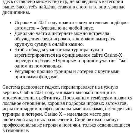
здесь оставлено множество игр, не вошедших в категории
выше. Здесь тебя найдёшь ставки в спорт и те виртуальные
дисциплины.
Игрокам в 2021 году нравится внушительная подборка
автоматов – буквально на любой вкус.
Довольно часто а интернете можно встречала
обсуждения среди игроков, как можно выиграть
крупную сумму в онлайн казино.
Чтобы обладая участником турнира нужно
зарегистрироваться на официальном сайте Casino-Х,
перейдут в раздел «Турниры» и принять участие” “же
одном из помогающих.
Регулярно прошло турниры и лотереи с крупными
призовыми фондами.
Система распознает гаджет, перенаправляет на нужную
версию. Club в 2021 году занимает высокой позиции в
многочисленных рейтингах. Постоянным гемблерам нравится
лояльное отношение, хорошая подборка игровых автоматов,
игры пиппардом профессиональными дилерами, еженедельно
турниры и лотереи. Casino X – идеальное место дли
любителей азартных развлечений. Свой автомат найдут
профессиональные игроки а новички, только осваивающиеся
в гемблинге.