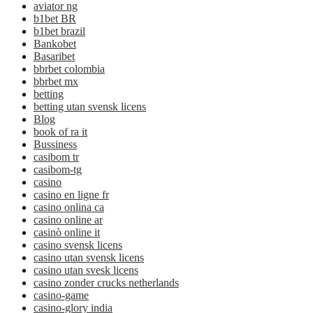
aviator ng
b1bet BR
b1bet brazil
Bankobet
Basaribet
bbrbet colombia
bbrbet mx
betting
betting utan svensk licens
Blog
book of ra it
Bussiness
casibom tr
casibom-tg
casino
casino en ligne fr
casino onlina ca
casino online ar
casinò online it
casino svensk licens
casino utan svensk licens
casino utan svesk licens
casino zonder crucks netherlands
casino-game
casino-glory india