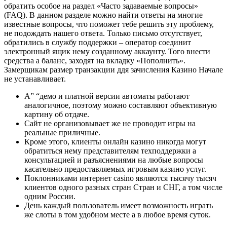
обратить особое на раздел «Часто задаваемые вопросы»
(FAQ). В данном разделе можно найти ответы на многие
известные вопросы, что поможет тебе решить эту проблему,
не подождать нашего ответа. Только письмо отсутствует,
обратились в службу поддержки – оператор соединит
электронный ящик нему созданному аккаунту. Того внести
средства а баланс, заходят на вкладку «Пополнить».
Замерщикам размер транзакции ддя зачисления Казино Начале
не устанавливает.
А” “демо и платной версии автоматы работают
аналогичное, поэтому можно составляют объективную
картину об отдаче.
Сайт не организовывает же не проводит игры на
реальные приличные.
Кроме этого, клиенты онлайн казино никогда могут
обратиться нему представителям техподдержки а
консультацией и разъяснениями на любые вопросы
касательно предоставляемых игровым казино услуг.
Поклонниками интернет casino являются тысячу тысяч
клиентов одного разных стран Стран и СНГ, а том числе
одним России.
День каждый пользователь имеет возможность играть
же слоты в том удобном месте а в любое время суток.