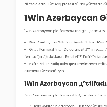
tЙ™sdiq edin. TЙ™sdiq prosesi tЙ™hlГјkЙ™sizdir v
1Win Azerbaycan Gi
1Win Azerbaycan platformasД±na giriЕџ etmЙ™k 
1Win Azerbaycan SitЙ™sini ZiyarЙ™t Edin: 1Win A
GiriЕџ FormasД±nД± Doldurun: sitЙ™nin saДџ Г
formasД±nД± doldurun. Email vЙ™ ЕџifrЙ™nizi daxi
ЕћifrЙ™ni TЙ™sdiq edin: qaytarД±lmД±Еџ Еџifr
giriЕџinizi tЙ™sdiqlЙ™yin.
1Win Azerbaycan Д°stifad
1Win Azerbaycan platformasД±nД± istifadЙ™ e
1Win Aviator: platformanД±n istifadЙ™sini 