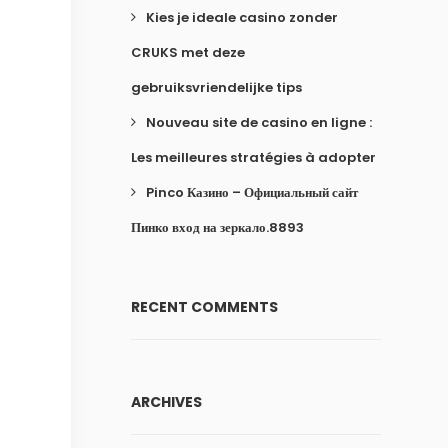
Kies je ideale casino zonder
CRUKS met deze
gebruiksvriendelijke tips
Nouveau site de casino en ligne :
Les meilleures stratégies à adopter
Pinco Казино – Официальный сайт
Пинко вход на зеркало.8893
RECENT COMMENTS
ARCHIVES