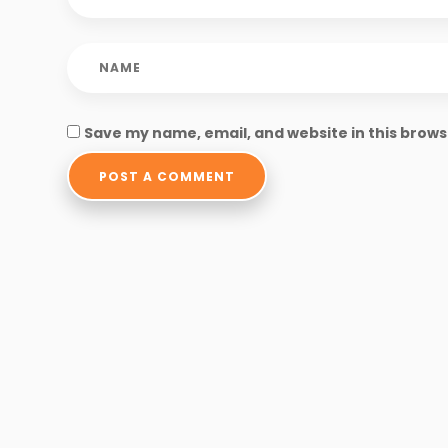
Save my name, email, and website in this brows