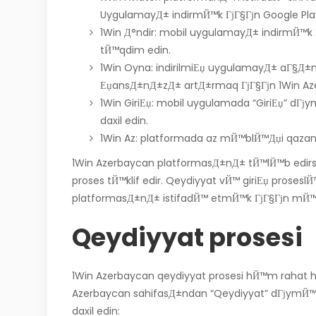
UygulamayД± indirmЙ™k ГјГ§Гјn Google Play
1Win Д°ndir: mobil uygulamayД± indirmЙ™k Гј
tЙ™qdim edin.
1Win Oyna: indirilmiЕџ uygulamayД± aГ§Д±
ЕџansД±nД±zД± artД±rmaq ГјГ§Гјn 1Win A
1Win GiriЕџ: mobil uygulamada “GiriЕџ” dГ
daxil edin.
1Win Az: platformada az mЙ™blЙ™Дџi qaza
1Win Azerbaycan platformasД±nД± tЙ™lЙ™b edirsin
proses tЙ™klif edir. Qeydiyyat vЙ™ giriЕџ proses
platformasД±nД± istifadЙ™ etmЙ™k ГјГ§Гјn mЙ™l
Qeydiyyat prosesi
1Win Azerbaycan qeydiyyat prosesi hЙ™m rahat 
Azerbaycan sahifasД±ndan “Qeydiyyat” dГјymЙ™
daxil edin: