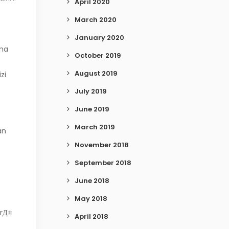
April 2020
March 2020
January 2020
nma
October 2019
August 2019
zi
July 2019
June 2019
March 2019
an
November 2018
September 2018
June 2018
May 2018
arД±
April 2018