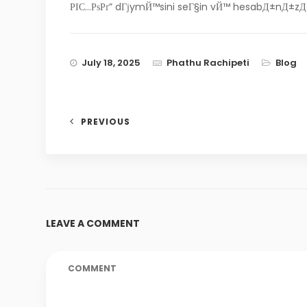
РІС…РѕРґ” dГјymЙ™sini seГ§in vЙ™ hesabД±nД±zД± 
July 18, 2025
Phathu Rachipeti
Blog
PREVIOUS
LEAVE A COMMENT