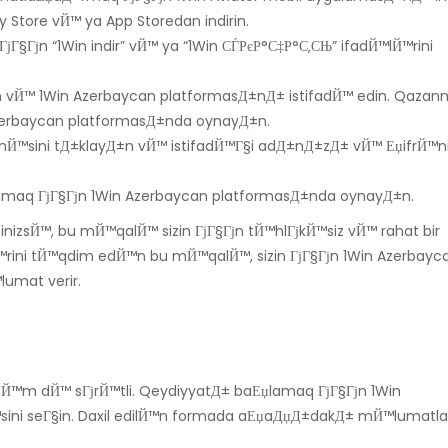
 Store vЙ™ ya App Storedan indirin.
Г§Гјn “1Win indir” vЙ™ ya “1Win СЃРєР°С‡Р°С‚СЊ” ifadЙ™lЙ™rini
n vЙ™ 1Win Azerbaycan platformasД±nД± istifadЙ™ edin. Qaza
zerbaycan platformasД±nda oynayД±n.
јymЙ™sini tД±klayД±n vЙ™ istifadЙ™Г§i adД±nД±zД± vЙ™ ЕџifrЙ™ni
nmaq ГјГ§Гјn 1Win Azerbaycan platformasД±nda oynayД±n.
izsЙ™, bu mЙ™qalЙ™ sizin ГјГ§Гјn tЙ™hlГјkЙ™siz vЙ™ rahat bir
lЙ™rini tЙ™qdim edЙ™n bu mЙ™qalЙ™, sizin ГјГ§Гјn 1Win Azerbayc
umat verir.
hЙ™m dЙ™ sГјrЙ™tli. QeydiyyatД± baЕџlamaq ГјГ§Гјn 1Win
sini seГ§in. Daxil edilЙ™n formada aЕџaДџД±dakД± mЙ™lumatl