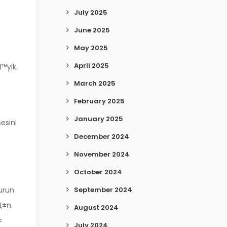
July 2025
June 2025
May 2025
April 2025
™yik.
March 2025
February 2025
January 2025
esini
December 2024
November 2024
October 2024
urun
September 2024
Д±n.
August 2024
±
July 2024