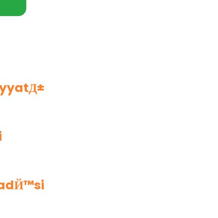
iyyatД±
i
fadЙ™si