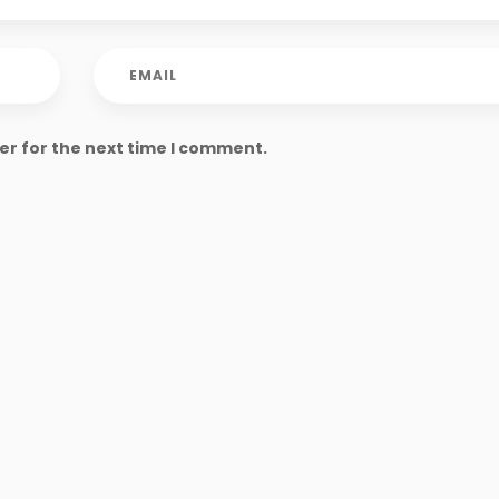
er for the next time I comment.