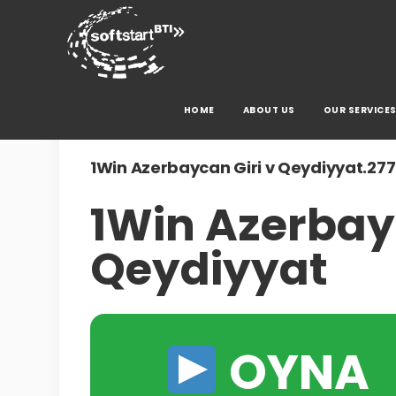
HOME
ABOUT US
OUR SERVICE
1Win Azerbaycan Giri v Qeydiyyat.277
1Win Azerbay
Qeydiyyat
OYNA