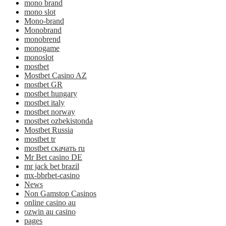
mono brand
mono slot
Mono-brand
Monobrand
monobrend
monogame
monoslot
mostbet
Mostbet Casino AZ
mostbet GR
mostbet hungary
mostbet italy
mostbet norway
mostbet ozbekistonda
Mostbet Russia
mostbet tr
mostbet скачать ru
Mr Bet casino DE
mr jack bet brazil
mx-bbrbet-casino
News
Non Gamstop Casinos
online casino au
ozwin au casino
pages