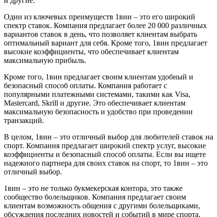
и другие.
Один из ключевых преимуществ 1вин – это его широкий
спектр ставок. Компания предлагает более 20 000 различных
вариантов ставок в день, что позволяет клиентам выбрать
оптимальный вариант для себя. Кроме того, 1вин предлагает
высокие коэффициенты, что обеспечивает клиентам
максимальную прибыль.
Кроме того, 1вин предлагает своим клиентам удобный и
безопасный способ оплаты. Компания работает с
популярными платежными системами, такими как Visa,
Mastercard, Skrill и другие. Это обеспечивает клиентам
максимальную безопасность и удобство при проведении
транзакций.
В целом, 1вин – это отличный выбор для любителей ставок на
спорт. Компания предлагает широкий спектр услуг, высокие
коэффициенты и безопасный способ оплаты. Если вы ищете
надежного партнера для своих ставок на спорт, то 1вин – это
отличный выбор.
1вин – это не только букмекерская контора, это также
сообщество болельщиков. Компания предлагает своим
клиентам возможность общения с другими болельщиками,
обсуждения последних новостей и событий в мире спорта.