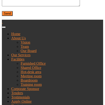
Home
About Us
Vision
Team
Our Board
Our Services
Facilities
Furnished Office
Shared Office
Hot-desk area
Meeting room
Boardroom
Training room
Corporate Sponsor
Tenders
Testimonials
Apply Online