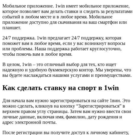
Мобильное приложение. 1win имеет мобильное приложение,
которое позволяет вам делать ставки и следить за результатами
событий в любом месте и в любое время. Мобильное
приложение доступно для скачивания на ваш смартфон или
планшет.
24/7 поддержка. 1win предлагает 24/7 поддержку, которая
поможет вам в любое время, если у вас возникнут вопросы
или проблемы. Наша поддержка работает круглосуточно,
чтобы помочь вам в любое время.
В целом, 1win – это отличный выбор для тех, кто ищет
надежную и удобную букмекерскую контор. Мы уверены, что
вы будете наслаждаться нашими услугами и преимуществами.
Как сделать ставку на спорт в 1win
Для начала вам нужно зарегистрироваться на сайте 1вин. Это
можно сделать, кликнув на кнопку “Зарегистрироваться” в
верхнем правом углу страницы. Затем вам нужно ввести свои
личные данные, включая имя, фамилию, дату рождения и
адрес электронной почты.
После регистрации вы получите доступ к личному кабинету,