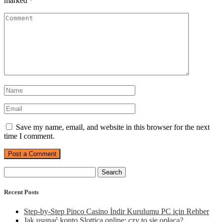
marked
*
Save my name, email, and website in this browser for the next
time I comment.
Search
for:
Recent Posts
Step-by-Step Pinco Casino İndir Kurulumu PC için Rehber
Jak usunąć konto Slottica online: czy to się opłaca?