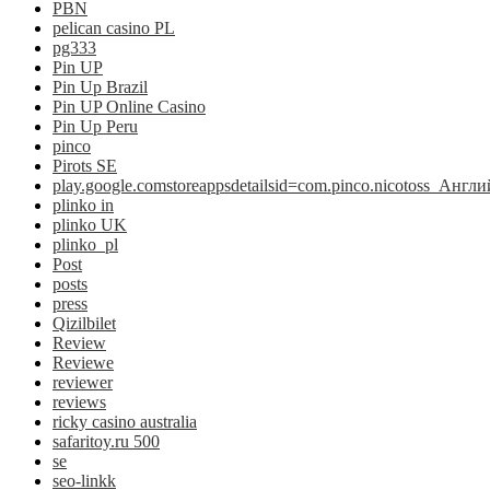
PBN
pelican casino PL
pg333
Pin UP
Pin Up Brazil
Pin UP Online Casino
Pin Up Peru
pinco
Pirots SE
play.google.comstoreappsdetailsid=com.pinco.nicotoss_Англ
plinko in
plinko UK
plinko_pl
Post
posts
press
Qizilbilet
Review
Reviewe
reviewer
reviews
ricky casino australia
safaritoy.ru 500
se
seo-linkk