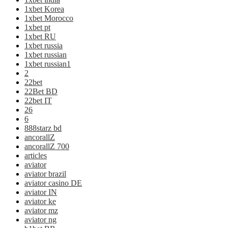
1xbet Korea
1xbet Morocco
1xbet pt
1xbet RU
1xbet russia
1xbet russian
1xbet russian1
2
22bet
22Bet BD
22bet IT
26
6
888starz bd
ancorallZ
ancorallZ 700
articles
aviator
aviator brazil
aviator casino DE
aviator IN
aviator ke
aviator mz
aviator ng