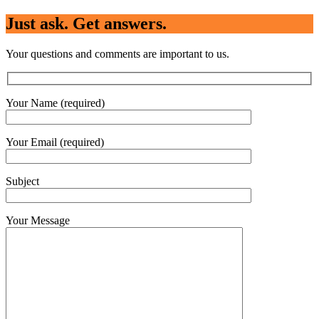
Just ask. Get answers.
Your questions and comments are important to us.
Your Name (required)
Your Email (required)
Subject
Your Message