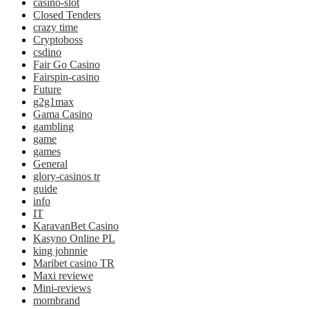
casino-slot
Closed Tenders
crazy time
Cryptoboss
csdino
Fair Go Casino
Fairspin-casino
Future
g2g1max
Gama Casino
gambling
game
games
General
glory-casinos tr
guide
info
IT
KaravanBet Casino
Kasyno Online PL
king johnnie
Maribet casino TR
Maxi reviewe
Mini-reviews
mombrand