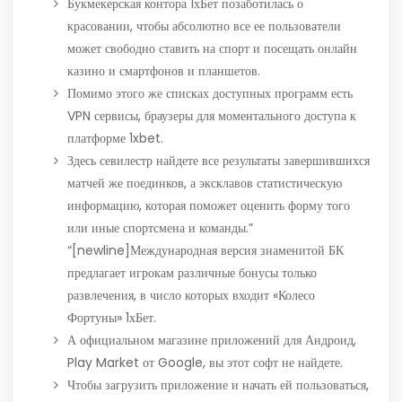
Букмекерская контора 1хБет позаботилась о
красовании, чтобы абсолютно все ее пользователи
может свободно ставить на спорт и посещать онлайн
казино и смартфонов и планшетов.
Помимо этого же списках доступных программ есть
VPN сервисы, браузеры для моментального доступа к
платформе 1xbet.
Здесь севилестр найдете все результаты завершившихся
матчей же поединков, а эксклавов статистическую
информацию, которая поможет оценить форму того
или иные спортсмена и команды.”
“[newline]Международная версия знаменитой БК
предлагает игрокам различные бонусы только
развлечения, в число которых входит «Колесо
Фортуны» 1хБет.
А официальном магазине приложений для Андроид,
Play Market от Google, вы этот софт не найдете.
Чтобы загрузить приложение и начать ей пользоваться,