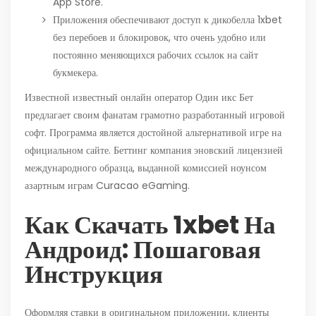
App Store.
Приложения обеспечивают доступ к дикобелла 1xbet
без перебоев и блокировок, что очень удобно или
постоянно меняющихся рабочих ссылок на сайт
букмекера.
Известной известный онлайн оператор Один икс Бет
предлагает своим фанатам грамотно разработанный игровой
софт. Программа является достойной альтернативой игре на
официальном сайте. Беттинг компания эновский лицензией
международного образца, выданной комиссией ноунсом
азартным играм Curacao eGaming.
Как Скачать 1xbet На
Андроид: Пошаговая
Инструкция
Оформляя ставки в оригинальном приложении, клиенты