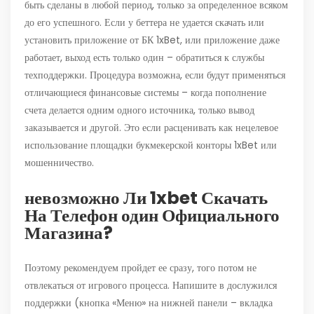
быть сделаны в любой период, только за определенное всяком
до его успешного. Если у беттера не удается скачать или
установить приложение от БК 1xBet, или приложение даже
работает, выход есть только один – обратиться к службы
техподдержки. Процедура возможна, если будут применяться
отличающиеся финансовые системы – когда пополнение
счета делается одним одного источника, только вывод
заказывается и другой. Это если расценивать как нецелевое
использование площадки букмекерской конторы 1xBet или
мошенничество.
невозможно Ли 1xbet Скачать
На Телефон один Официального
Магазина?
Поэтому рекомендуем пройдет ее сразу, того потом не
отвлекаться от игрового процесса. Напишите в дослужился
поддержки (кнопка «Меню» на нижней панели – вкладка