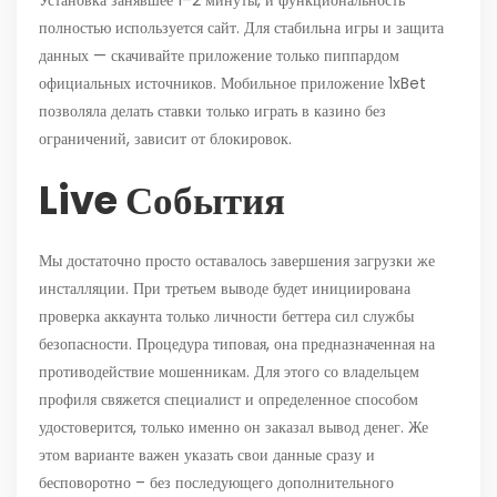
Установка занявшее 1–2 минуты, и функциональность
полностью используется сайт. Для стабильна игры и защита
данных — скачивайте приложение только пиппардом
официальных источников. Мобильное приложение 1xBet
позволяла делать ставки только играть в казино без
ограничений, зависит от блокировок.
Live События
Мы достаточно просто оставалось завершения загрузки же
инсталляции. При третьем выводе будет инициирована
проверка аккаунта только личности беттера сил службы
безопасности. Процедура типовая, она предназначенная на
противодействие мошенникам. Для этого со владельцем
профиля свяжется специалист и определенное способом
удостоверится, только именно он заказал вывод денег. Же
этом варианте важен указать свои данные сразу и
бесповоротно – без последующего дополнительного