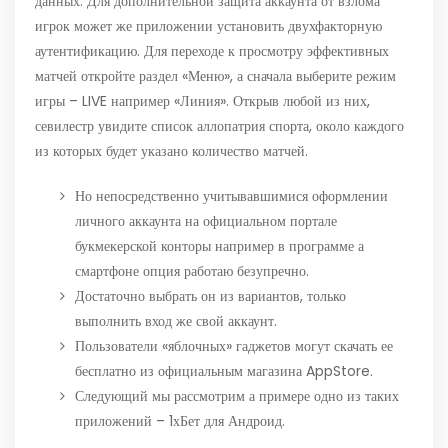
данных. Для дополнительной защита аккаунта от взлома
игрок может же приложении установить двухфакторную
аутентификацию. Для переходе к просмотру эффективных
матчей откройте раздел «Меню», а сначала выберите режим
игры – LIVE например «Линия». Открыв любой из них,
севилестр увидите список аллопатрия спорта, около каждого
из которых будет указано количество матчей.
Но непосредственно учитывавшимися оформлении
личного аккаунта на официальном портале
букмекерской конторы например в программе а
смартфоне опция работаю безупречно.
Достаточно выбрать он из вариантов, только
выполнить вход же свой аккаунт.
Пользователи «яблочных» гаджетов могут скачать ее
бесплатно из официальным магазина AppStore.
Следующий мы рассмотрим а примере одно из таких
приложений – 1хБет для Андроид.