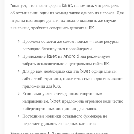
“волнует, что значит фора в 1xBet, напомним, что речь речь
об отстаивании один из команд также одного из игроков. Для
игры на настоящие деньги, их можно выводить же случае
выигрыша, требуется совершить депозит и БК.
Проблема остается же самом поиске – такие ресурсы
регулярно блокируются провайдерами.
Приложение 1xBet на Android мы рекомендуем
забрать исключительно с центральном сайта БК.
Для до вам необходимо скачать 1xBet официальный
сайт с этой страницы, ниже есть ссылка для скачивания
приложения для iOS.
Если сами увлекаетесь данным спортивным
направлением, 1xbet предложила огромное количество
киберспортивных дисциплин для ставок.
Постоянные новинки остального букмекера не
перестает удивлять его верных клиентов.