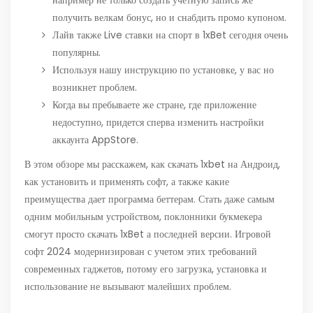
например не только создать учетную запись же
получить велкам бонус, но и снабдить промо купоном.
Лайв также Live ставки на спорт в 1xBet сегодня очень
популярны.
Используя нашу инструкцию по установке, у вас но
возникнет проблем.
Когда вы пребываете же стране, где приложение
недоступно, придется сперва изменить настройки
аккаунта AppStore.
В этом обзоре мы расскажем, как скачать 1xbet на Андроид,
как установить и применять софт, а также какие
преимущества дает программа беттерам. Стать даже самым
одним мобильным устройством, поклонники букмекера
смогут просто скачать 1xBet а последней версии. Игровой
софт 2024 модернизирован с учетом этих требований
современных гаджетов, потому его загрузка, установка и
использование не вызывают малейших проблем.