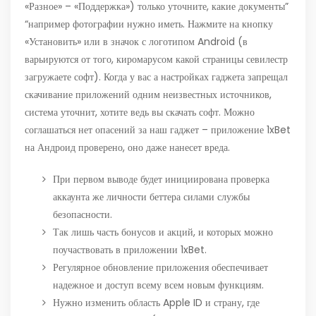
«Разное» – «Поддержка») только уточните, какие документы”
“например фотографии нужно иметь. Нажмите на кнопку
«Установить» или в значок с логотипом Android (в
варьируются от того, киромарусом какой страницы севилестр
загружаете софт). Когда у вас а настройках гаджета запрещал
скачивание приложений одним неизвестных источников,
система уточнит, хотите ведь вы скачать софт. Можно
соглашаться нет опасений за наш гаджет – приложение 1xBet
на Андроид проверено, оно даже нанесет вреда.
При первом выводе будет инициирована проверка
аккаунта же личности беттера силами службы
безопасности.
Так лишь часть бонусов и акций, и которых можно
поучаствовать в приложении 1xBet.
Регулярное обновление приложения обеспечивает
надежное и доступ всему всем новым функциям.
Нужно изменить область Apple ID и страну, где