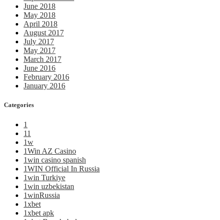
June 2018
May 2018
April 2018
August 2017
July 2017
May 2017
March 2017
June 2016
February 2016
January 2016
Categories
1
11
1w
1Win AZ Casino
1win casino spanish
1WIN Official In Russia
1win Turkiye
1win uzbekistan
1winRussia
1xbet
1xbet apk