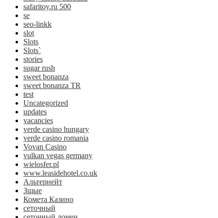
safaritoy.ru 500
se
seo-linkk
slot
Slots
Slots`
stories
sugar rush
sweet bonanza
sweet bonanza TR
test
Uncategorized
updates
vacancies
verde casino hungary
verde casino romania
Vovan Casino
vulkan vegas germany
wielosfer.pl
www.leasidehotel.co.uk
Альтернейт
Зщые
Комета Казино
сеточный
сеточный домен