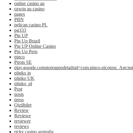
online casino au
ozwin au casino
pages
PBN
pelican casino PL
pg333
Pin UP
Pin Up Brazil
Pin UP Online Casino
Pin Up Peru
pinco
Pirots SE
play.google.comstoreappsdetailsid=com.pinco.nicotoss_Англ
plinko in
plinko UK
plinko_pl
Post
posts
press
Qizilbilet
Review
Reviewe
reviewer
reviews
ricky casino australia