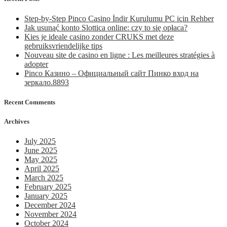
Step-by-Step Pinco Casino İndir Kurulumu PC için Rehber
Jak usunąć konto Slottica online: czy to się opłaca?
Kies je ideale casino zonder CRUKS met deze
gebruiksvriendelijke tips
Nouveau site de casino en ligne : Les meilleures stratégies à
adopter
Pinco Казино – Официальный сайт Пинко вход на
зеркало.8893
Recent Comments
Archives
July 2025
June 2025
May 2025
April 2025
March 2025
February 2025
January 2025
December 2024
November 2024
October 2024