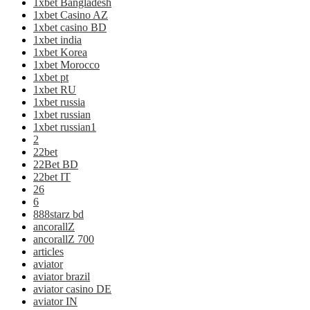
1xbet Bangladesh
1xbet Casino AZ
1xbet casino BD
1xbet india
1xbet Korea
1xbet Morocco
1xbet pt
1xbet RU
1xbet russia
1xbet russian
1xbet russian1
2
22bet
22Bet BD
22bet IT
26
6
888starz bd
ancorallZ
ancorallZ 700
articles
aviator
aviator brazil
aviator casino DE
aviator IN