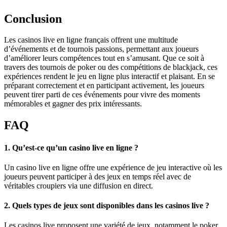
Conclusion
Les casinos live en ligne français offrent une multitude
d’événements et de tournois passions, permettant aux joueurs
d’améliorer leurs compétences tout en s’amusant. Que ce soit à
travers des tournois de poker ou des compétitions de blackjack, ces
expériences rendent le jeu en ligne plus interactif et plaisant. En se
préparant correctement et en participant activement, les joueurs
peuvent tirer parti de ces événements pour vivre des moments
mémorables et gagner des prix intéressants.
FAQ
1. Qu’est-ce qu’un casino live en ligne ?
Un casino live en ligne offre une expérience de jeu interactive où les
joueurs peuvent participer à des jeux en temps réel avec de
véritables croupiers via une diffusion en direct.
2. Quels types de jeux sont disponibles dans les casinos live ?
Les casinos live proposent une variété de jeux, notamment le poker,