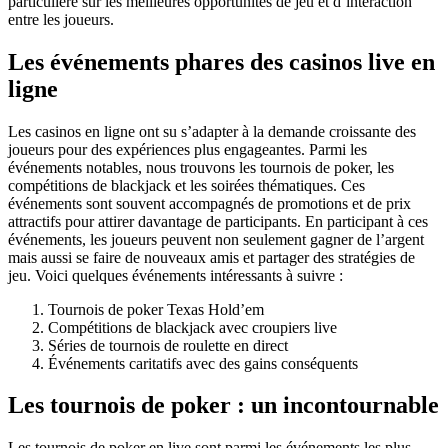
particulière sur les meilleures opportunités de jeu et d’interaction
entre les joueurs.
Les événements phares des casinos live en
ligne
Les casinos en ligne ont su s’adapter à la demande croissante des
joueurs pour des expériences plus engageantes. Parmi les
événements notables, nous trouvons les tournois de poker, les
compétitions de blackjack et les soirées thématiques. Ces
événements sont souvent accompagnés de promotions et de prix
attractifs pour attirer davantage de participants. En participant à ces
événements, les joueurs peuvent non seulement gagner de l’argent
mais aussi se faire de nouveaux amis et partager des stratégies de
jeu. Voici quelques événements intéressants à suivre :
Tournois de poker Texas Hold’em
Compétitions de blackjack avec croupiers live
Séries de tournois de roulette en direct
Événements caritatifs avec des gains conséquents
Les tournois de poker : un incontournable
Les tournois de poker en live sont parmi les événements les plus