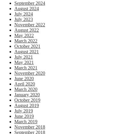
September 2024
August 2024
July 2024
July 2023
November 2022
August 2022
May 2022
March 2022
October 2021
August 2021
July 2021
May 2021
March 2021
November 2020
June 2020
April 2020
March 2020
January 2020
October 2019
August 2019
July 2019
June 2019
March 2019
November 2018
September 2018