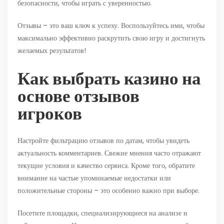
безопасности, чтобы играть с уверенностью.
Отзывы – это ваш ключ к успеху. Воспользуйтесь ими, чтобы
максимально эффективно раскрутить свою игру и достигнуть
желаемых результатов!
Как выбрать казино на
основе отзывов
игроков
Настройте фильтрацию отзывов по датам, чтобы увидеть
актуальность комментариев. Свежие мнения часто отражают
текущие условия и качество сервиса. Кроме того, обратите
внимание на частые упоминаемые недостатки или
положительные стороны – это особенно важно при выборе.
Посетите площадки, специализирующиеся на анализе и