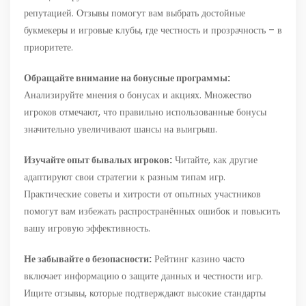
репутацией. Отзывы помогут вам выбрать достойные
букмекеры и игровые клубы, где честность и прозрачность – в
приоритете.
Обращайте внимание на бонусные программы:
Анализируйте мнения о бонусах и акциях. Множество
игроков отмечают, что правильно использованные бонусы
значительно увеличивают шансы на выигрыш.
Изучайте опыт бывалых игроков:
Читайте, как другие
адаптируют свои стратегии к разным типам игр.
Практические советы и хитрости от опытных участников
помогут вам избежать распространённых ошибок и повысить
вашу игровую эффективность.
Не забывайте о безопасности:
Рейтинг казино часто
включает информацию о защите данных и честности игр.
Ищите отзывы, которые подтверждают высокие стандарты