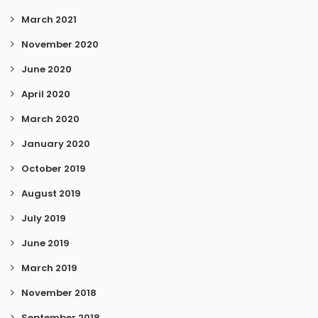
March 2021
November 2020
June 2020
April 2020
March 2020
January 2020
October 2019
August 2019
July 2019
June 2019
March 2019
November 2018
September 2018