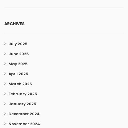
ARCHIVES
July 2025
June 2025
May 2025
April 2025
March 2025
February 2025
January 2025
December 2024
November 2024