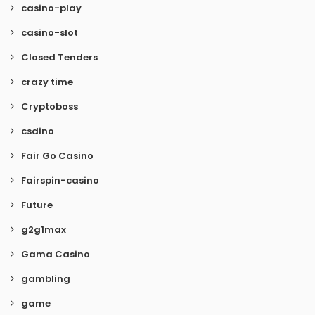
casino-play
casino-slot
Closed Tenders
crazy time
Cryptoboss
csdino
Fair Go Casino
Fairspin-casino
Future
g2g1max
Gama Casino
gambling
game