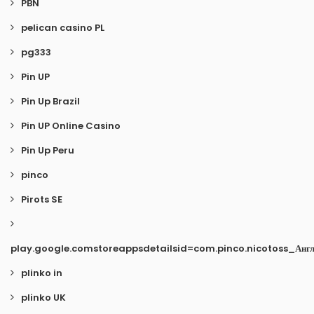
PBN
pelican casino PL
pg333
Pin UP
Pin Up Brazil
Pin UP Online Casino
Pin Up Peru
pinco
Pirots SE
play.google.comstoreappsdetailsid=com.pinco.nicotoss_Англ
plinko in
plinko UK