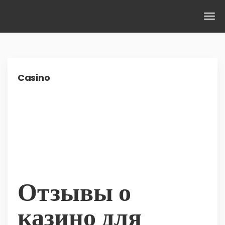
Casino
Отзывы о
казино для