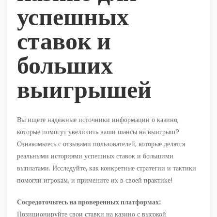
успешных
ставок и
больших
выигрышей
Вы ищете надежные источники информации о казино,
которые помогут увеличить ваши шансы на выигрыш?
Ознакомьтесь с отзывами пользователей, которые делятся
реальными историями успешных ставок и большими
выплатами. Исследуйте, как конкретные стратегии и тактики
помогли игрокам, и примените их в своей практике!
Сосредоточьтесь на проверенных платформах:
Позиционируйте свои ставки на казино с высокой