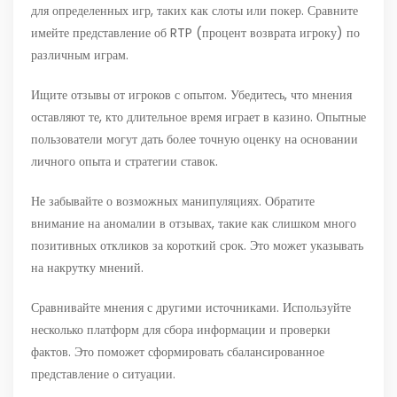
для определенных игр, таких как слоты или покер. Сравните
имейте представление об RTP (процент возврата игроку) по
различным играм.
Ищите отзывы от игроков с опытом. Убедитесь, что мнения
оставляют те, кто длительное время играет в казино. Опытные
пользователи могут дать более точную оценку на основании
личного опыта и стратегии ставок.
Не забывайте о возможных манипуляциях. Обратите
внимание на аномалии в отзывах, такие как слишком много
позитивных откликов за короткий срок. Это может указывать
на накрутку мнений.
Сравнивайте мнения с другими источниками. Используйте
несколько платформ для сбора информации и проверки
фактов. Это поможет сформировать сбалансированное
представление о ситуации.