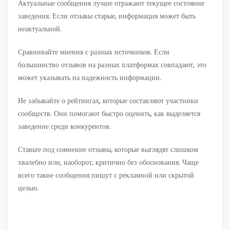
Актуальные сообщения лучше отражают текущее состояние
заведения. Если отзывы старые, информация может быть
неактуальной.
Сравнивайте мнения с разных источников. Если
большинство отзывов на разных платформах совпадают, это
может указывать на надежность информации.
Не забывайте о рейтингах, которые составляют участники
сообществ. Они помогают быстро оценить, как выделяется
заведение среди конкурентов.
Ставьте под сомнение отзывы, которые выглядят слишком
хвалебно или, наоборот, критично без обоснования. Чаще
всего такие сообщения пишут с рекламной или скрытой
целью.