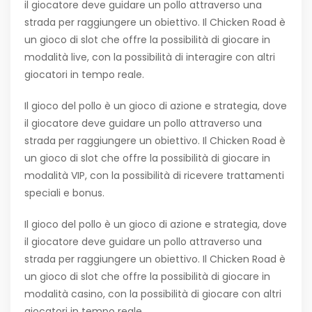
il giocatore deve guidare un pollo attraverso una
strada per raggiungere un obiettivo. Il Chicken Road è
un gioco di slot che offre la possibilità di giocare in
modalità live, con la possibilità di interagire con altri
giocatori in tempo reale.
Il gioco del pollo è un gioco di azione e strategia, dove
il giocatore deve guidare un pollo attraverso una
strada per raggiungere un obiettivo. Il Chicken Road è
un gioco di slot che offre la possibilità di giocare in
modalità VIP, con la possibilità di ricevere trattamenti
speciali e bonus.
Il gioco del pollo è un gioco di azione e strategia, dove
il giocatore deve guidare un pollo attraverso una
strada per raggiungere un obiettivo. Il Chicken Road è
un gioco di slot che offre la possibilità di giocare in
modalità casino, con la possibilità di giocare con altri
giocatori in tempo reale.