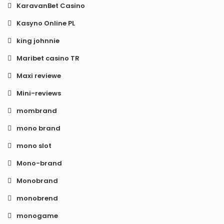
KaravanBet Casino
Kasyno Online PL
king johnnie
Maribet casino TR
Maxi reviewe
Mini-reviews
mombrand
mono brand
mono slot
Mono-brand
Monobrand
monobrend
monogame