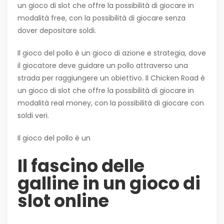
un gioco di slot che offre la possibilità di giocare in
modalità free, con la possibilità di giocare senza
dover depositare soldi.
Il gioco del pollo è un gioco di azione e strategia, dove
il giocatore deve guidare un pollo attraverso una
strada per raggiungere un obiettivo. Il Chicken Road è
un gioco di slot che offre la possibilità di giocare in
modalità real money, con la possibilità di giocare con
soldi veri.
Il gioco del pollo è un
Il fascino delle
galline in un gioco di
slot online