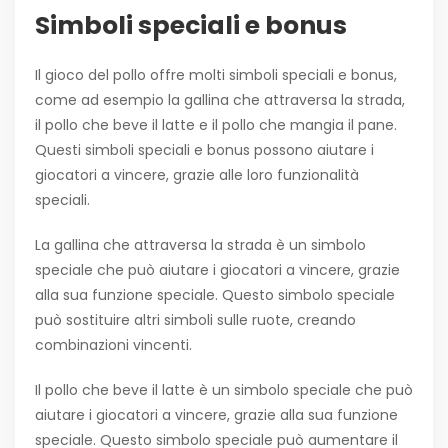
Simboli speciali e bonus
Il gioco del pollo offre molti simboli speciali e bonus,
come ad esempio la gallina che attraversa la strada,
il pollo che beve il latte e il pollo che mangia il pane.
Questi simboli speciali e bonus possono aiutare i
giocatori a vincere, grazie alle loro funzionalità
speciali.
La gallina che attraversa la strada è un simbolo
speciale che può aiutare i giocatori a vincere, grazie
alla sua funzione speciale. Questo simbolo speciale
può sostituire altri simboli sulle ruote, creando
combinazioni vincenti.
Il pollo che beve il latte è un simbolo speciale che può
aiutare i giocatori a vincere, grazie alla sua funzione
speciale. Questo simbolo speciale può aumentare il