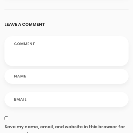
LEAVE A COMMENT
Save my name, email, and website in this browser for