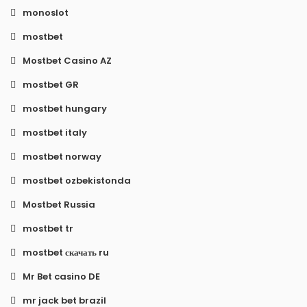
monoslot
mostbet
Mostbet Casino AZ
mostbet GR
mostbet hungary
mostbet italy
mostbet norway
mostbet ozbekistonda
Mostbet Russia
mostbet tr
mostbet скачать ru
Mr Bet casino DE
mr jack bet brazil