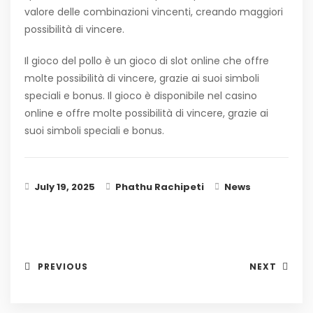
valore delle combinazioni vincenti, creando maggiori
possibilità di vincere.
Il gioco del pollo è un gioco di slot online che offre
molte possibilità di vincere, grazie ai suoi simboli
speciali e bonus. Il gioco è disponibile nel casino
online e offre molte possibilità di vincere, grazie ai
suoi simboli speciali e bonus.
July 19, 2025
Phathu Rachipeti
News
PREVIOUS
NEXT