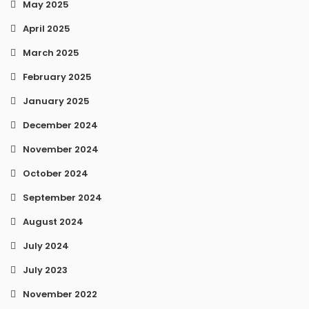
May 2025
April 2025
March 2025
February 2025
January 2025
December 2024
November 2024
October 2024
September 2024
August 2024
July 2024
July 2023
November 2022