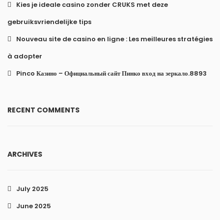
Kies je ideale casino zonder CRUKS met deze
gebruiksvriendelijke tips
Nouveau site de casino en ligne : Les meilleures stratégies
à adopter
Pinco Казино – Официальный сайт Пинко вход на зеркало.8893
RECENT COMMENTS
ARCHIVES
July 2025
June 2025