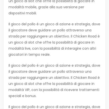
un gioco di slot che offre la possibilità di giocare in
modalità mobile, grazie alla sua versione per
dispositivi mobili.
Il gioco del pollo è un gioco di azione e strategia, dove
il giocatore deve guidare un pollo attraverso una
strada per raggiungere un obiettivo. Il Chicken Road è
un gioco di slot che offre la possibilità di giocare in
modalità live, con la possibilità di interagire con altri
giocatori in tempo reale.
Il gioco del pollo è un gioco di azione e strategia, dove
il giocatore deve guidare un pollo attraverso una
strada per raggiungere un obiettivo. Il Chicken Road è
un gioco di slot che offre la possibilità di giocare in
modalità VIP, con la possibilità di ricevere trattamenti
speciali e bonus.
Il gioco del pollo è un gioco di azione e strategia, dove