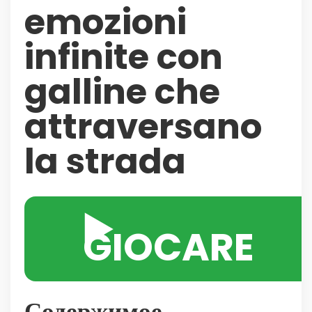
emozioni
infinite con
galline che
attraversano
la strada
▶️
GIOCARE
Содержимое