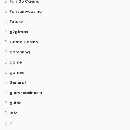
Fair Go Casino
Fairspin-casino
Future
g2g1max
Gama Casino
gambling
game
games
General
glory-casinos tr
guide
info
IT