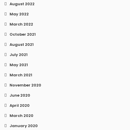
August 2022
May 2022
March 2022
October 2021
August 2021
July 2021
May 2021
March 2021
November 2020
June 2020
April 2020
March 2020
January 2020