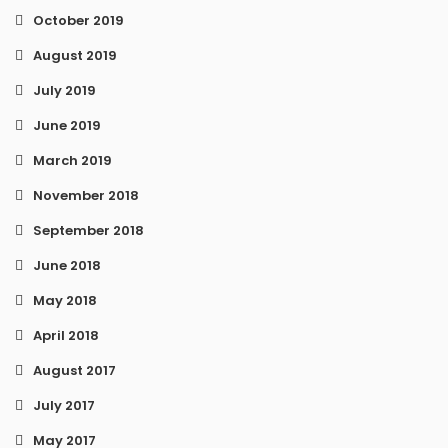
October 2019
August 2019
July 2019
June 2019
March 2019
November 2018
September 2018
June 2018
May 2018
April 2018
August 2017
July 2017
May 2017