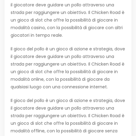
il giocatore deve guidare un pollo attraverso una
strada per raggiungere un obiettivo. Il Chicken Road è
un gioco di slot che offre la possibilità di giocare in
modalità casino, con la possibilità di giocare con altri
giocatori in tempo reale.
Il gioco del pollo è un gioco di azione e strategia, dove
il giocatore deve guidare un pollo attraverso una
strada per raggiungere un obiettivo. Il Chicken Road è
un gioco di slot che offre la possibilità di giocare in
modalità online, con la possibilità di giocare da
qualsiasi luogo con una connessione internet.
Il gioco del pollo è un gioco di azione e strategia, dove
il giocatore deve guidare un pollo attraverso una
strada per raggiungere un obiettivo. Il Chicken Road è
un gioco di slot che offre la possibilità di giocare in
modalità offline, con la possibilità di giocare senza