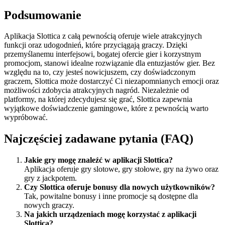
Podsumowanie
Aplikacja Slottica z całą pewnością oferuje wiele atrakcyjnych
funkcji oraz udogodnień, które przyciągają graczy. Dzięki
przemyślanemu interfejsowi, bogatej ofercie gier i korzystnym
promocjom, stanowi idealne rozwiązanie dla entuzjastów gier. Bez
względu na to, czy jesteś nowicjuszem, czy doświadczonym
graczem, Slottica może dostarczyć Ci niezapomnianych emocji oraz
możliwości zdobycia atrakcyjnych nagród. Niezależnie od
platformy, na której zdecydujesz się grać, Slottica zapewnia
wyjątkowe doświadczenie gamingowe, które z pewnością warto
wypróbować.
Najczęściej zadawane pytania (FAQ)
Jakie gry mogę znaleźć w aplikacji Slottica?
Aplikacja oferuje gry slotowe, gry stołowe, gry na żywo oraz
gry z jackpotem.
Czy Slottica oferuje bonusy dla nowych użytkowników?
Tak, powitalne bonusy i inne promocje są dostępne dla
nowych graczy.
Na jakich urządzeniach mogę korzystać z aplikacji
Slottica?