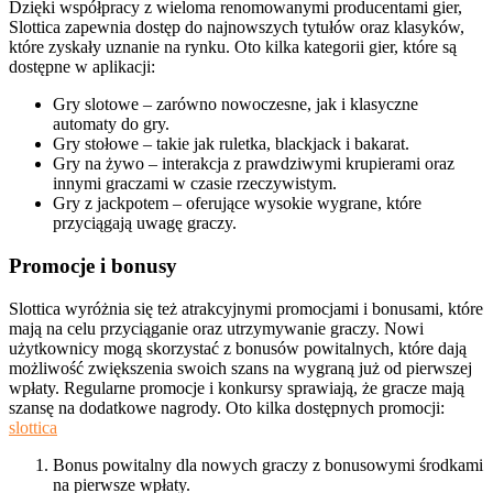
Dzięki współpracy z wieloma renomowanymi producentami gier,
Slottica zapewnia dostęp do najnowszych tytułów oraz klasyków,
które zyskały uznanie na rynku. Oto kilka kategorii gier, które są
dostępne w aplikacji:
Gry slotowe – zarówno nowoczesne, jak i klasyczne
automaty do gry.
Gry stołowe – takie jak ruletka, blackjack i bakarat.
Gry na żywo – interakcja z prawdziwymi krupierami oraz
innymi graczami w czasie rzeczywistym.
Gry z jackpotem – oferujące wysokie wygrane, które
przyciągają uwagę graczy.
Promocje i bonusy
Slottica wyróżnia się też atrakcyjnymi promocjami i bonusami, które
mają na celu przyciąganie oraz utrzymywanie graczy. Nowi
użytkownicy mogą skorzystać z bonusów powitalnych, które dają
możliwość zwiększenia swoich szans na wygraną już od pierwszej
wpłaty. Regularne promocje i konkursy sprawiają, że gracze mają
szansę na dodatkowe nagrody. Oto kilka dostępnych promocji:
slottica
Bonus powitalny dla nowych graczy z bonusowymi środkami
na pierwsze wpłaty.