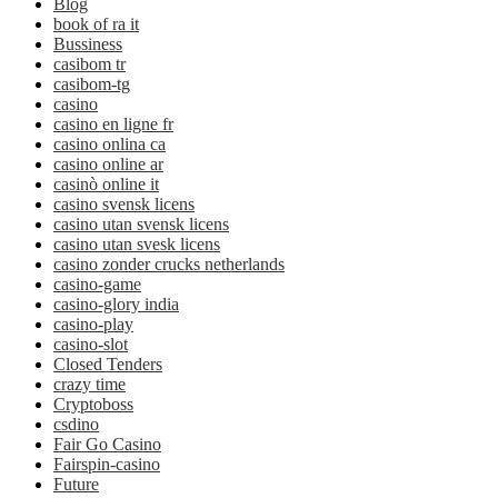
Blog
book of ra it
Bussiness
casibom tr
casibom-tg
casino
casino en ligne fr
casino onlina ca
casino online ar
casinò online it
casino svensk licens
casino utan svensk licens
casino utan svesk licens
casino zonder crucks netherlands
casino-game
casino-glory india
casino-play
casino-slot
Closed Tenders
crazy time
Cryptoboss
csdino
Fair Go Casino
Fairspin-casino
Future