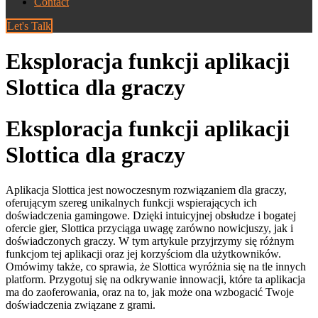
Contact
Let's Talk
Eksploracja funkcji aplikacji
Slottica dla graczy
Eksploracja funkcji aplikacji
Slottica dla graczy
Aplikacja Slottica jest nowoczesnym rozwiązaniem dla graczy,
oferującym szereg unikalnych funkcji wspierających ich
doświadczenia gamingowe. Dzięki intuicyjnej obsłudze i bogatej
ofercie gier, Slottica przyciąga uwagę zarówno nowicjuszy, jak i
doświadczonych graczy. W tym artykule przyjrzymy się różnym
funkcjom tej aplikacji oraz jej korzyściom dla użytkowników.
Omówimy także, co sprawia, że Slottica wyróżnia się na tle innych
platform. Przygotuj się na odkrywanie innowacji, które ta aplikacja
ma do zaoferowania, oraz na to, jak może ona wzbogacić Twoje
doświadczenia związane z grami.