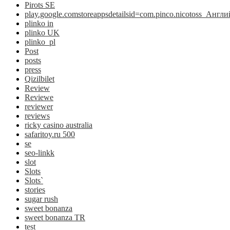
Pirots SE
play.google.comstoreappsdetailsid=com.pinco.nicotoss_Англ
plinko in
plinko UK
plinko_pl
Post
posts
press
Qizilbilet
Review
Reviewe
reviewer
reviews
ricky casino australia
safaritoy.ru 500
se
seo-linkk
slot
Slots
Slots`
stories
sugar rush
sweet bonanza
sweet bonanza TR
test