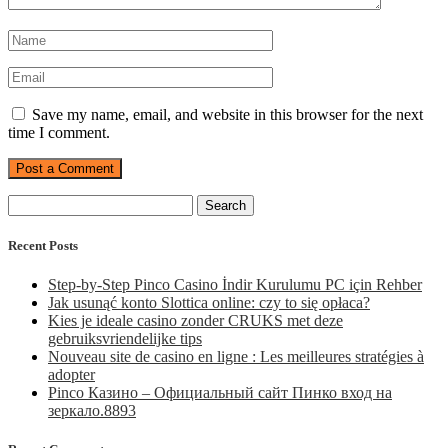
Save my name, email, and website in this browser for the next
time I comment.
Search
for:
Recent Posts
Step-by-Step Pinco Casino İndir Kurulumu PC için Rehber
Jak usunąć konto Slottica online: czy to się opłaca?
Kies je ideale casino zonder CRUKS met deze
gebruiksvriendelijke tips
Nouveau site de casino en ligne : Les meilleures stratégies à
adopter
Pinco Казино – Официальный сайт Пинко вход на
зеркало.8893