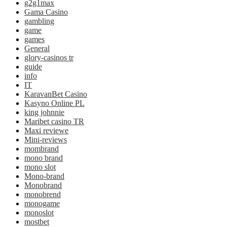
g2g1max
Gama Casino
gambling
game
games
General
glory-casinos tr
guide
info
IT
KaravanBet Casino
Kasyno Online PL
king johnnie
Maribet casino TR
Maxi reviewe
Mini-reviews
mombrand
mono brand
mono slot
Mono-brand
Monobrand
monobrend
monogame
monoslot
mostbet