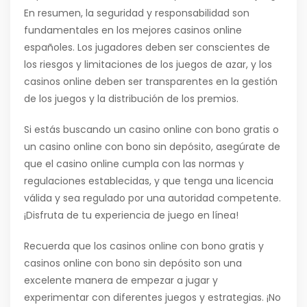
En resumen, la seguridad y responsabilidad son
fundamentales en los mejores casinos online
españoles. Los jugadores deben ser conscientes de
los riesgos y limitaciones de los juegos de azar, y los
casinos online deben ser transparentes en la gestión
de los juegos y la distribución de los premios.
Si estás buscando un casino online con bono gratis o
un casino online con bono sin depósito, asegúrate de
que el casino online cumpla con las normas y
regulaciones establecidas, y que tenga una licencia
válida y sea regulado por una autoridad competente.
¡Disfruta de tu experiencia de juego en línea!
Recuerda que los casinos online con bono gratis y
casinos online con bono sin depósito son una
excelente manera de empezar a jugar y
experimentar con diferentes juegos y estrategias. ¡No