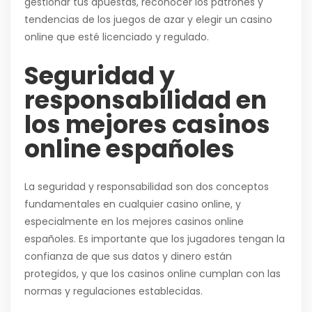
gestionar tus apuestas, reconocer los patrones y
tendencias de los juegos de azar y elegir un casino
online que esté licenciado y regulado.
Seguridad y
responsabilidad en
los mejores casinos
online españoles
La seguridad y responsabilidad son dos conceptos
fundamentales en cualquier casino online, y
especialmente en los mejores casinos online
españoles. Es importante que los jugadores tengan la
confianza de que sus datos y dinero están
protegidos, y que los casinos online cumplan con las
normas y regulaciones establecidas.