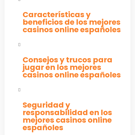
Características y
beneficios de los mejores
casinos online españoles
Consejos y trucos para
jugar en los mejores
casinos online españoles
Seguridad y
responsabilidad en los
mejores casinos online
españoles