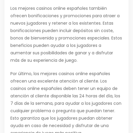
Los mejores casinos online españoles también
ofrecen bonificaciones y promociones para atraer a
nuevos jugadores y retener a los existentes. Estas
bonificaciones pueden incluir depósitos sin coste,
bonos de bienvenida y promociones especiales. Estos
beneficios pueden ayudar a los jugadores a
aumentar sus posibilidades de ganar y a disfrutar
más de su experiencia de juego.
Por último, los mejores casinos online españoles
ofrecen una excelente atención al cliente. Los
casinos online españoles deben tener un equipo de
atención al cliente disponible las 24 horas del día, los
7 días de la semana, para ayudar a los jugadores con
cualquier problema o pregunta que puedan tener.
Esto garantiza que los jugadores puedan obtener
ayuda en caso de necesidad y disfrutar de una