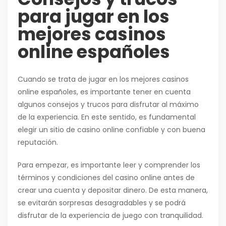
para jugar en los
mejores casinos
online españoles
Cuando se trata de jugar en los mejores casinos
online españoles, es importante tener en cuenta
algunos consejos y trucos para disfrutar al máximo
de la experiencia. En este sentido, es fundamental
elegir un sitio de casino online confiable y con buena
reputación.
Para empezar, es importante leer y comprender los
términos y condiciones del casino online antes de
crear una cuenta y depositar dinero. De esta manera,
se evitarán sorpresas desagradables y se podrá
disfrutar de la experiencia de juego con tranquilidad.