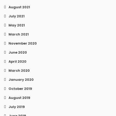
August 2021
July 2021
May 2021
March 2021
November 2020
June 2020
April 2020
March 2020
January 2020
October 2019
August 2019
July 2019
June 2019