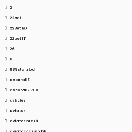
2
22bet
22Bet BD
22bet IT
26
6
888starz bd
ancorallZ
ancorallZ 700
articles
aviator
aviator brazil
aviator casino DE