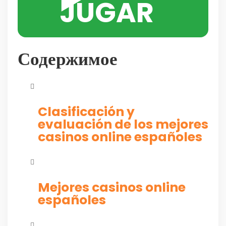
▶️
JUGAR
Содержимое
Clasificación y
evaluación de los mejores
casinos online españoles
Mejores casinos online
españoles