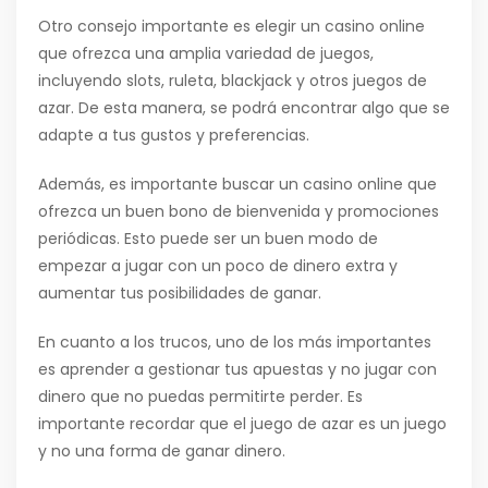
Otro consejo importante es elegir un casino online
que ofrezca una amplia variedad de juegos,
incluyendo slots, ruleta, blackjack y otros juegos de
azar. De esta manera, se podrá encontrar algo que se
adapte a tus gustos y preferencias.
Además, es importante buscar un casino online que
ofrezca un buen bono de bienvenida y promociones
periódicas. Esto puede ser un buen modo de
empezar a jugar con un poco de dinero extra y
aumentar tus posibilidades de ganar.
En cuanto a los trucos, uno de los más importantes
es aprender a gestionar tus apuestas y no jugar con
dinero que no puedas permitirte perder. Es
importante recordar que el juego de azar es un juego
y no una forma de ganar dinero.