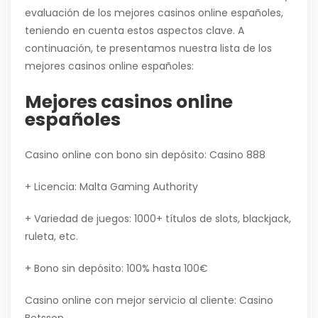
evaluación de los mejores casinos online españoles,
teniendo en cuenta estos aspectos clave. A
continuación, te presentamos nuestra lista de los
mejores casinos online españoles:
Mejores casinos online
españoles
Casino online con bono sin depósito: Casino 888
+ Licencia: Malta Gaming Authority
+ Variedad de juegos: 1000+ títulos de slots, blackjack,
ruleta, etc.
+ Bono sin depósito: 100% hasta 100€
Casino online con mejor servicio al cliente: Casino