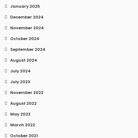
January 2025
December 2024
November 2024
October 2024
September 2024
August 2024
July 2024
July 2023
November 2022
August 2022
May 2022
March 2022
October 2021