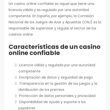
Un casino online confiable es aquel que tiene una
licencia válida y es regulado por una autoridad
competente. En España, por ejemplo, la Comisión
Nacional de los Juegos de Azar y Apuestas (CNJ) es la
responsable de supervisar y regular el sector de los
casinos online.
Características de un casino
online confiable
Licencia válida y regulada por una autoridad
competente
Encriptación de datos y seguridad de pago
Transparencia en la gestión de los juegos y la
distribución de los premios
Protección de datos personales y privacidad
Disponibilidad de ayuda y soporte a los
jugadores