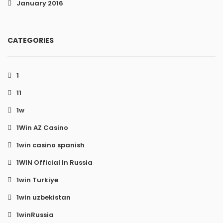
January 2016
CATEGORIES
1
11
1w
1Win AZ Casino
1win casino spanish
1WIN Official In Russia
1win Turkiye
1win uzbekistan
1winRussia