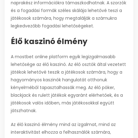
naprakész információkra támaszkodhatnak. A szorzók
és a fogadási formák széles skálája lehetővé teszi a
játékosok számára, hogy megtalálják a számukra
legkedvezőbb fogadási lehetőségeket.
Élő kaszinó élmény
A mostbet online platform egyik legizgalmasabb
lehetősége az élő kaszinó. Az élő osztók által vezetett
játékok lehetővé teszik a játékosok számára, hogy a
hagyományos kaszinók hangulatát otthonuk
kényelméből tapasztalhassák meg. Az élő póker,
blackjack és rulett játékok egyaránt elérhetőek, és a
játékosok valós időben, más játékosokkal együtt
játszhatnak.
Az élő kaszinó élmény mind az izgalmat, mind az
interaktivitást elhozza a felhasználók számára,