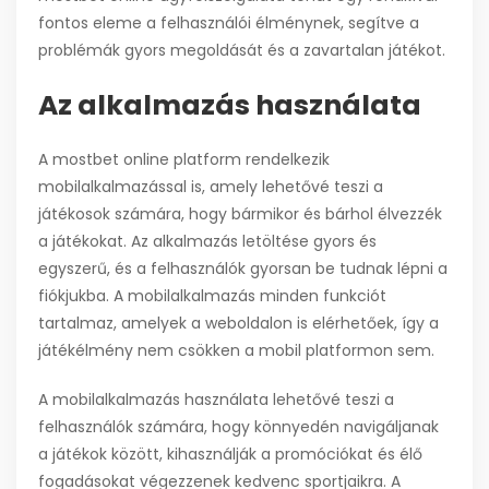
fontos eleme a felhasználói élménynek, segítve a
problémák gyors megoldását és a zavartalan játékot.
Az alkalmazás használata
A mostbet online platform rendelkezik
mobilalkalmazással is, amely lehetővé teszi a
játékosok számára, hogy bármikor és bárhol élvezzék
a játékokat. Az alkalmazás letöltése gyors és
egyszerű, és a felhasználók gyorsan be tudnak lépni a
fiókjukba. A mobilalkalmazás minden funkciót
tartalmaz, amelyek a weboldalon is elérhetőek, így a
játékélmény nem csökken a mobil platformon sem.
A mobilalkalmazás használata lehetővé teszi a
felhasználók számára, hogy könnyedén navigáljanak
a játékok között, kihasználják a promóciókat és élő
fogadásokat végezzenek kedvenc sportjaikra. A