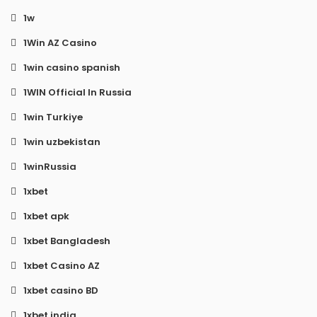
1w
1Win AZ Casino
1win casino spanish
1WIN Official In Russia
1win Turkiye
1win uzbekistan
1winRussia
1xbet
1xbet apk
1xbet Bangladesh
1xbet Casino AZ
1xbet casino BD
1xbet india