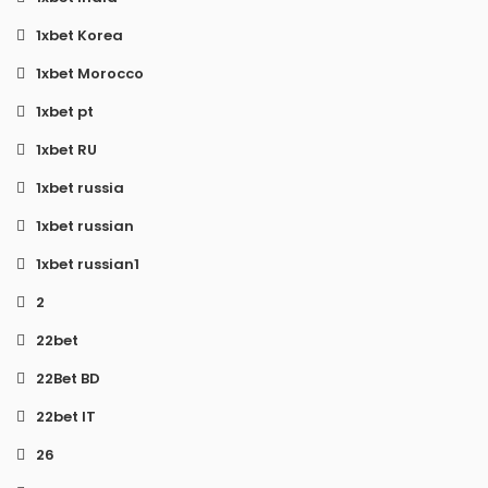
1xbet Korea
1xbet Morocco
1xbet pt
1xbet RU
1xbet russia
1xbet russian
1xbet russian1
2
22bet
22Bet BD
22bet IT
26