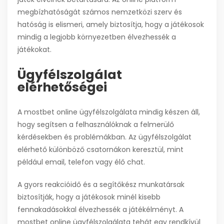
megbízhatóságát számos nemzetközi szerv és
hatóság is elismeri, amely biztosítja, hogy a játékosok
mindig a legjobb környezetben élvezhessék a
játékokat.
Ügyfélszolgálat
elérhetőségei
A mostbet online ügyfélszolgálata mindig készen áll,
hogy segítsen a felhasználóknak a felmerülő
kérdésekben és problémákban. Az ügyfélszolgálat
elérhető különböző csatornákon keresztül, mint
például email, telefon vagy élő chat.
A gyors reakcióidő és a segítőkész munkatársak
biztosítják, hogy a játékosok minél kisebb
fennakadásokkal élvezhessék a játékélményt. A
mostbet online ügyfélszolgálata tehát egy rendkívül