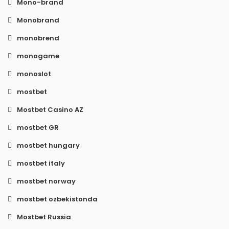
Mono-brand
Monobrand
monobrend
monogame
monoslot
mostbet
Mostbet Casino AZ
mostbet GR
mostbet hungary
mostbet italy
mostbet norway
mostbet ozbekistonda
Mostbet Russia