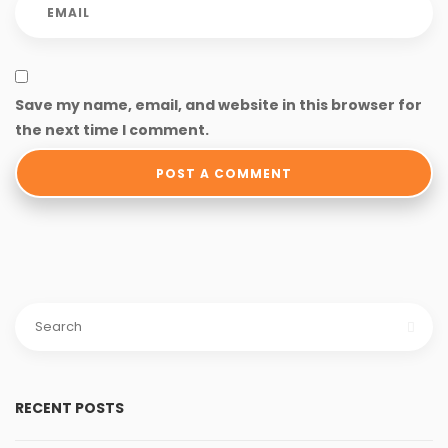
Save my name, email, and website in this browser for
the next time I comment.
RECENT POSTS