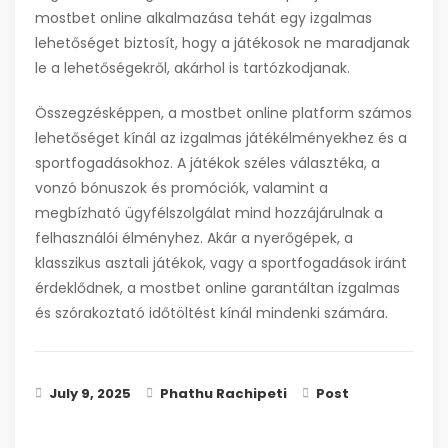
mostbet online alkalmazása tehát egy izgalmas
lehetőséget biztosít, hogy a játékosok ne maradjanak
le a lehetőségekről, akárhol is tartózkodjanak.
Összegzésképpen, a mostbet online platform számos
lehetőséget kínál az izgalmas játékélményekhez és a
sportfogadásokhoz. A játékok széles választéka, a
vonzó bónuszok és promóciók, valamint a
megbízható ügyfélszolgálat mind hozzájárulnak a
felhasználói élményhez. Akár a nyerőgépek, a
klasszikus asztali játékok, vagy a sportfogadások iránt
érdeklődnek, a mostbet online garantáltan izgalmas
és szórakoztató időtöltést kínál mindenki számára.
July 9, 2025
Phathu Rachipeti
Post