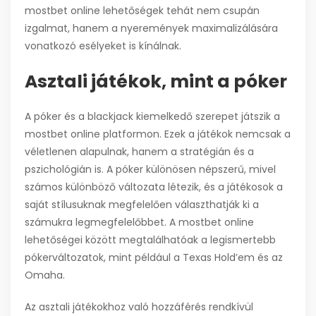
mostbet online lehetőségek tehát nem csupán
izgalmat, hanem a nyeremények maximalizálására
vonatkozó esélyeket is kínálnak.
Asztali játékok, mint a póker
A póker és a blackjack kiemelkedő szerepet játszik a
mostbet online platformon. Ezek a játékok nemcsak a
véletlenen alapulnak, hanem a stratégián és a
pszichológián is. A póker különösen népszerű, mivel
számos különböző változata létezik, és a játékosok a
saját stílusuknak megfelelően választhatják ki a
számukra legmegfelelőbbet. A mostbet online
lehetőségei között megtalálhatóak a legismertebb
pókerváltozatok, mint például a Texas Hold’em és az
Omaha.
Az asztali játékokhoz való hozzáférés rendkívül