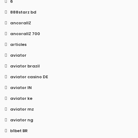
6
888starz bd
ancorallZ
ancorallZ 700
articles
aviator
aviator brazil
aviator casino DE
aviator IN
aviator ke
aviator mz
aviator ng
b1bet BR