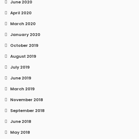
June 2020
April 2020
March 2020
January 2020
October 2019
August 2019
July 2019
June 2019
March 2019
November 2018
September 2018
June 2018
May 2018