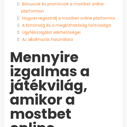
Bónuszok és promóciók a mostbet online
platformon
Hogyan regisztrálj a mostbet online platformra
A biztonság és a megbízhatóság fontossága
Ügyfélszolgálat elérhetőségei
Az alkalmazás használata
Mennyire
izgalmas a
játékvilág,
amikor a
mostbet