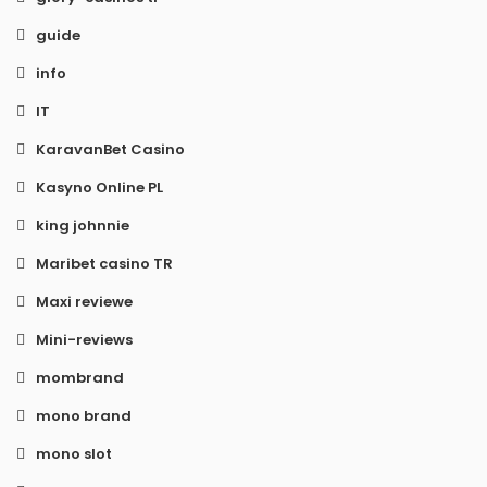
guide
info
IT
KaravanBet Casino
Kasyno Online PL
king johnnie
Maribet casino TR
Maxi reviewe
Mini-reviews
mombrand
mono brand
mono slot