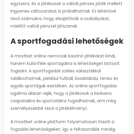
egyszerű, és a játékosok a valódi pénzes játék mellett
ingyenes változatokat is próbálhatnak. Ez lehetővé
teszi számukra, hogy elsajátítsák a szabályokat,
mielőtt valódi pénzzel játszanak.
A sportfogadási lehetőségek
A mostbet online nemcsak kaszinó játékokat kínál,
hanem különféle sportágakra is lehetőséget biztosít
fogadni. A sportfogadók széles választékkal
találkozhatnak, például futball, kosárlabda, tenisz és
egyéb sportágak esetében. Az online sportfogadás
izgalma abban rejlik, hogy a játékosok a kedvenc
csapataikra és sportolóikra fogadhatnak, ami még
személyesebbé teszi a játékélményt.
A mostbet online platform folyamatosan frissíti a
fogadási lehetőségeket, így a felhasználók mindig