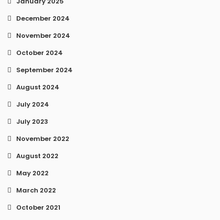
January 2025
December 2024
November 2024
October 2024
September 2024
August 2024
July 2024
July 2023
November 2022
August 2022
May 2022
March 2022
October 2021