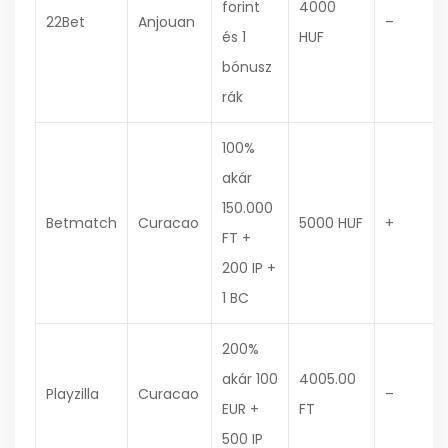
forint
4000
22Bet
Anjouan
–
és 1
HUF
bónusz
rák
100%
akár
150.000
Betmatch
Curacao
5000 HUF
+
FT +
200 IP +
1 BC
200%
akár 100
4005.00
Playzilla
Curacao
–
EUR +
FT
500 IP