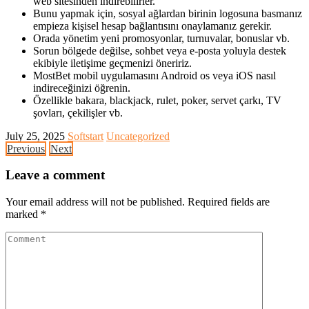
web sitesinden indirebilirler.
Bunu yapmak için, sosyal ağlardan birinin logosuna basmanız
empieza kişisel hesap bağlantısını onaylamanız gerekir.
Orada yönetim yeni promosyonlar, turnuvalar, bonuslar vb.
Sorun bölgede değilse, sohbet veya e-posta yoluyla destek
ekibiyle iletişime geçmenizi öneririz.
MostBet mobil uygulamasını Android os veya iOS nasıl
indireceğinizi öğrenin.
Özellikle bakara, blackjack, rulet, poker, servet çarkı, TV
şovları, çekilişler vb.
July 25, 2025
Softstart
Uncategorized
Previous
Next
Leave a comment
Your email address will not be published.
Required fields are
marked
*