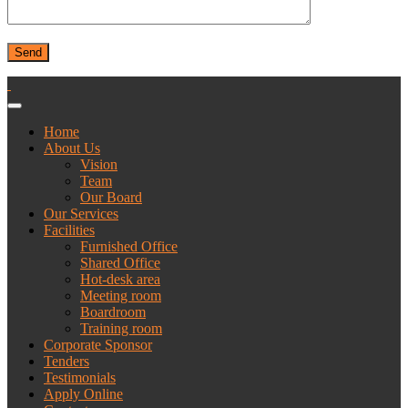
Home
About Us
Vision
Team
Our Board
Our Services
Facilities
Furnished Office
Shared Office
Hot-desk area
Meeting room
Boardroom
Training room
Corporate Sponsor
Tenders
Testimonials
Apply Online