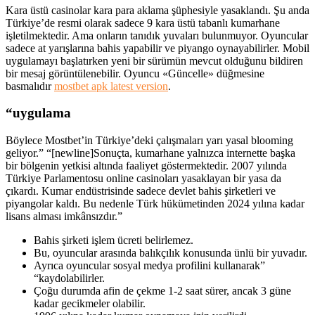
Kara üstü casinolar kara para aklama şüphesiyle yasaklandı. Şu anda
Türkiye’de resmi olarak sadece 9 kara üstü tabanlı kumarhane
işletilmektedir. Ama onların tanıdık yuvaları bulunmuyor. Oyuncular
sadece at yarışlarına bahis yapabilir ve piyango oynayabilirler. Mobil
uygulamayı başlatırken yeni bir sürümün mevcut olduğunu bildiren
bir mesaj görüntülenebilir. Oyuncu «Güncelle» düğmesine
basmalıdır
mostbet apk latest version
.
“uygulama
Böylece Mostbet’in Türkiye’deki çalışmaları yarı yasal blooming
geliyor.” “[newline]Sonuçta, kumarhane yalnızca internette başka
bir bölgenin yetkisi altında faaliyet göstermektedir. 2007 yılında
Türkiye Parlamentosu online casinoları yasaklayan bir yasa da
çıkardı. Kumar endüstrisinde sadece devlet bahis şirketleri ve
piyangolar kaldı. Bu nedenle Türk hükümetinden 2024 yılına kadar
lisans alması imkânsızdır.”
Bahis şirketi işlem ücreti belirlemez.
Bu, oyuncular arasında balıkçılık konusunda ünlü bir yuvadır.
Ayrıca oyuncular sosyal medya profilini kullanarak”
“kaydolabilirler.
Çoğu durumda afin de çekme 1-2 saat sürer, ancak 3 güne
kadar gecikmeler olabilir.