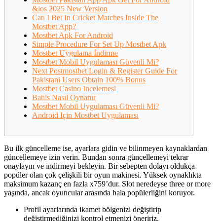
&ios 2025 New Version
Can I Bet In Cricket Matches Inside The
Mostbet App?
Mostbet Apk For Android
Simple Procedure For Set Up Mostbet Apk
Mostbet Uygulama İndirme
Mostbet Mobil Uygulaması Güvenli Mi?
Next Postmostbet Login & Register Guide For
Pakistani Users Obtain 100% Bonus
Mostbet Casino Incelemesi
Bahis Nasıl Oynanır
Mostbet Mobil Uygulaması Güvenli Mi?
Android Için Mostbet Uygulaması
Bu ilk güncelleme ise, ayarlara gidin ve bilinmeyen kaynaklardan
güncellemeye izin verin. Bundan sonra güncellemeyi tekrar
onaylayın ve indirmeyi bekleyin. Bir sebepten dolayı oldukça
popüler olan çok çelişkili bir oyun makinesi. Yüksek oynaklıkta
maksimum kazanç en fazla x759’dur. Slot neredeyse three or more
yaşında, ancak oyuncular arasında hala popülerliğini koruyor.
Profil ayarlarında ikamet bölgenizi değiştirip
değiştirmediğinizi kontrol etmenizi öneririz.