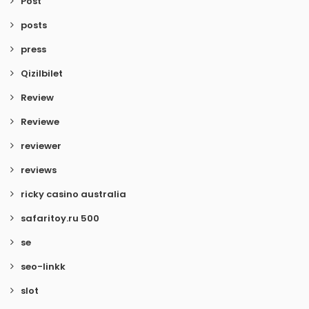
Post
posts
press
Qizilbilet
Review
Reviewe
reviewer
reviews
ricky casino australia
safaritoy.ru 500
se
seo-linkk
slot