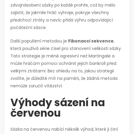
zdvojnásobení sázky po každé prohře, což by mělo
zajistit, že jakmile hráč vyhraje, pokryje všechny
předchozí ztráty a navíc přidá výhru odpovídající
počáteční sázce.
Další populární metodou je
Fibonacci sekvence
,
která používá série čísel pro stanovení velikosti sázky.
Tato strategie je méně agresivní než Martingale a
může hráčům pomoci ochránit jejich bankroll před
velkými ztrátami. Bez ohledu na to, jakou strategii
zvolíte, je důležité mít na paměti, že žádná metoda
nemůže zaručit vítězství.
Výhody sázení na
červenou
Sázka na červenou nabízí několik výhod, které ji činí