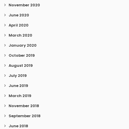
November 2020
June 2020
April 2020
March 2020
January 2020
October 2019
August 2019
July 2019
June 2019
March 2019
November 2018
September 2018
June 2018