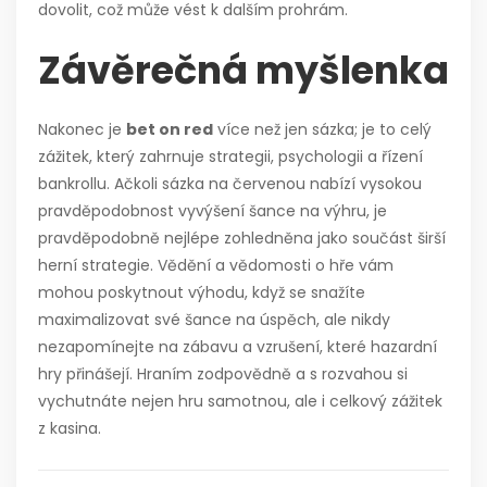
dovolit, což může vést k dalším prohrám.
Závěrečná myšlenka
Nakonec je
bet on red
více než jen sázka; je to celý
zážitek, který zahrnuje strategii, psychologii a řízení
bankrollu. Ačkoli sázka na červenou nabízí vysokou
pravděpodobnost vyvýšení šance na výhru, je
pravděpodobně nejlépe zohledněna jako součást širší
herní strategie. Vědění a vědomosti o hře vám
mohou poskytnout výhodu, když se snažíte
maximalizovat své šance na úspěch, ale nikdy
nezapomínejte na zábavu a vzrušení, které hazardní
hry přinášejí. Hraním zodpovědně a s rozvahou si
vychutnáte nejen hru samotnou, ale i celkový zážitek
z kasina.