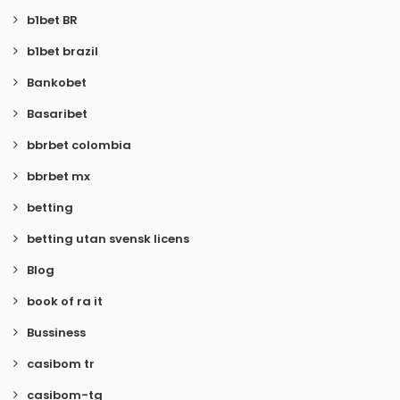
b1bet BR
b1bet brazil
Bankobet
Basaribet
bbrbet colombia
bbrbet mx
betting
betting utan svensk licens
Blog
book of ra it
Bussiness
casibom tr
casibom-tg