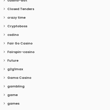
casino-slot
Closed Tenders
crazy time
Cryptoboss
csdino
Fair Go Casino
Fairspin-casino
Future
g2g1max
Gama Casino
gambling
game
games