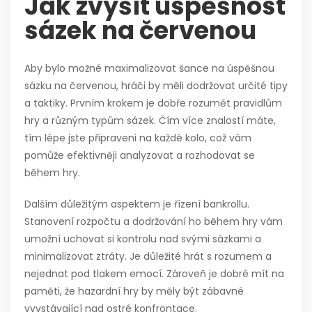
Jak zvýšit úspěšnost
sázek na červenou
Aby bylo možné maximalizovat šance na úspěšnou
sázku na červenou, hráči by měli dodržovat určité tipy
a taktiky. Prvním krokem je dobře rozumět pravidlům
hry a různým typům sázek. Čím více znalostí máte,
tím lépe jste připraveni na každé kolo, což vám
pomůže efektivněji analyzovat a rozhodovat se
během hry.
Dalším důležitým aspektem je řízení bankrollu.
Stanovení rozpočtu a dodržování ho během hry vám
umožní uchovat si kontrolu nad svými sázkami a
minimalizovat ztráty. Je důležité hrát s rozumem a
nejednat pod tlakem emocí. Zároveň je dobré mít na
paměti, že hazardní hry by měly být zábavné
vyvstávající nad ostré konfrontace.