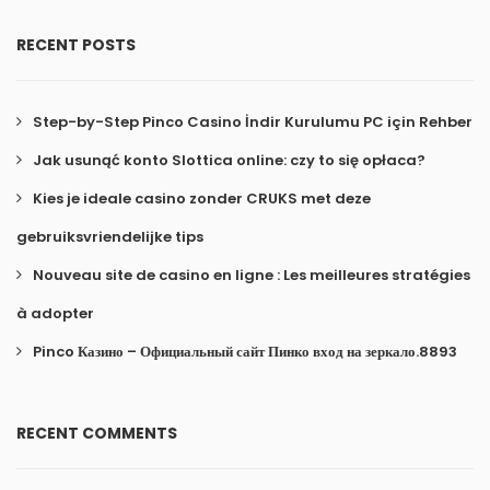
RECENT POSTS
Step-by-Step Pinco Casino İndir Kurulumu PC için Rehber
Jak usunąć konto Slottica online: czy to się opłaca?
Kies je ideale casino zonder CRUKS met deze
gebruiksvriendelijke tips
Nouveau site de casino en ligne : Les meilleures stratégies
à adopter
Pinco Казино – Официальный сайт Пинко вход на зеркало.8893
RECENT COMMENTS