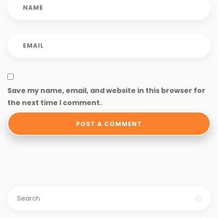
Save my name, email, and website in this browser for
the next time I comment.