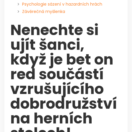
Psychologie sázení v hazardních hrách
Závěrečná myšlenka
Nenechte si
ujít šanci,
když je bet on
red součástí
vzrušujícího
dobrodružství
na herních