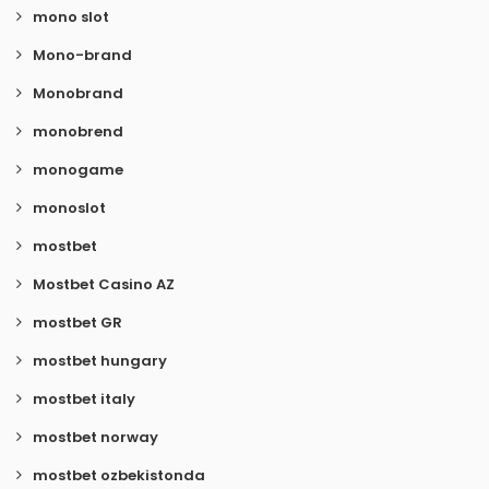
mono slot
Mono-brand
Monobrand
monobrend
monogame
monoslot
mostbet
Mostbet Casino AZ
mostbet GR
mostbet hungary
mostbet italy
mostbet norway
mostbet ozbekistonda