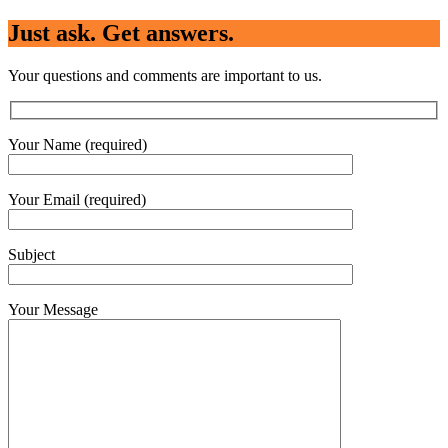
Just ask. Get answers.
Your questions and comments are important to us.
Your Name (required)
Your Email (required)
Subject
Your Message