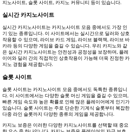
지노사이트, 슬롯 사이트, 카지노 커뮤니티 등이 있습니다.
실시간 카지노사이트
실시간 카지노사이트는 카지노사이트 모음 중에서도 가장 인
기 있는 종류입니다. 이 사이트에서는 실시간으로 딜러와 상호
작용할 수 있으며, 라이브 카드 게임, 라이브 블랙잭, 라이브 바
카라 등의 다양한 게임을 즐길 수 있습니다. 우리 카지노와 같
은 실시간 카지노사이트는 안전성과 공정성을 보장하며, 플레
이어와 딜러 간의 직접적인 상호작용이 가능해 더욱 진정한 카
지노 경험을 제공합니다.
슬롯 사이트
슬롯 사이트는 카지노사이트 모음 중에서도 독특한 종류입니
다. 이 사이트에서는 다양한 슬롯 머신 게임을 즐길 수 있으며,
빠른 게임 속도와 높은 확률로 인해 많은 플레이어에게 인기가
있습니다. 슬롯 사이트는 주로 단순한 기계식 슬롯부터 복잡한
다중 라인 슬롯까지 다양한 종류의 게임을 제공합니다.
카지노 보증은 이러한 다양한 카지노사이트를 선택할 때 중요
한 요소 중 하나입니다. 카지노 보증은 플레이어의 자금 보호