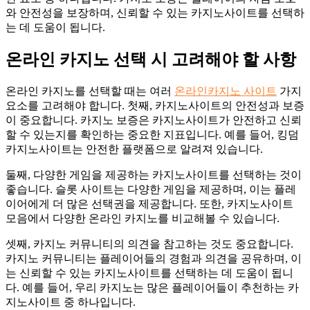
와 안전성을 보장하며, 신뢰할 수 있는 카지노사이트를 선택하
는 데 도움이 됩니다.
온라인 카지노 선택 시 고려해야 할 사항
온라인 카지노를 선택할 때는 여러
온라인카지노 사이트
가지
요소를 고려해야 합니다. 첫째, 카지노사이트의 안전성과 보증
이 중요합니다. 카지노 보증은 카지노사이트가 안전하고 신뢰
할 수 있는지를 확인하는 중요한 지표입니다. 예를 들어, 킹덤
카지노사이트는 안전한 플랫폼으로 알려져 있습니다.
둘째, 다양한 게임을 제공하는 카지노사이트를 선택하는 것이
좋습니다. 슬롯 사이트는 다양한 게임을 제공하며, 이는 플레
이어에게 더 많은 선택권을 제공합니다. 또한, 카지노사이트
모음에서 다양한 온라인 카지노를 비교해볼 수 있습니다.
셋째, 카지노 커뮤니티의 의견을 참고하는 것도 중요합니다.
카지노 커뮤니티는 플레이어들의 경험과 의견을 공유하며, 이
는 신뢰할 수 있는 카지노사이트를 선택하는 데 도움이 됩니
다. 예를 들어, 우리 카지노는 많은 플레이어들이 추천하는 카
지노사이트 중 하나입니다.