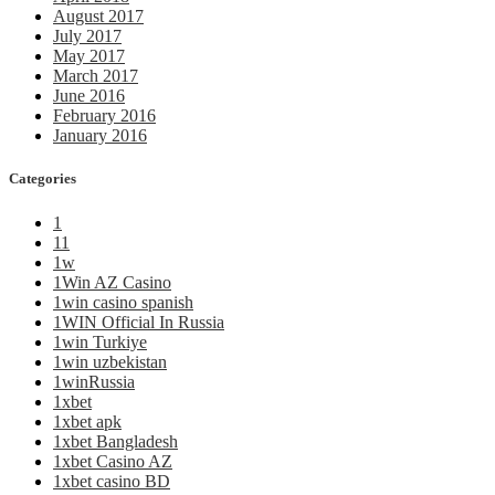
August 2017
July 2017
May 2017
March 2017
June 2016
February 2016
January 2016
Categories
1
11
1w
1Win AZ Casino
1win casino spanish
1WIN Official In Russia
1win Turkiye
1win uzbekistan
1winRussia
1xbet
1xbet apk
1xbet Bangladesh
1xbet Casino AZ
1xbet casino BD