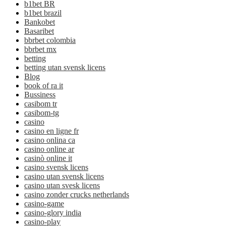
b1bet BR
b1bet brazil
Bankobet
Basaribet
bbrbet colombia
bbrbet mx
betting
betting utan svensk licens
Blog
book of ra it
Bussiness
casibom tr
casibom-tg
casino
casino en ligne fr
casino onlina ca
casino online ar
casinò online it
casino svensk licens
casino utan svensk licens
casino utan svesk licens
casino zonder crucks netherlands
casino-game
casino-glory india
casino-play