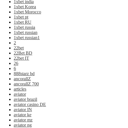
1xbet india
1xbet Korea
1xbet Morocco
1xbet pt
1xbet RU
1xbet russia
1xbet russian
1xbet russian1
2
22bet
22Bet BD
22bet IT
26
6
888starz bd
ancorallZ
ancorallZ 700
articles
aviator
aviator brazil
aviator casino DE
aviator IN
aviator ke
aviator mz
aviator ng