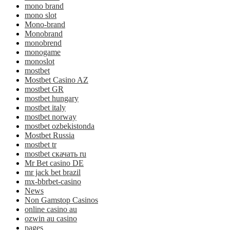
mono brand
mono slot
Mono-brand
Monobrand
monobrend
monogame
monoslot
mostbet
Mostbet Casino AZ
mostbet GR
mostbet hungary
mostbet italy
mostbet norway
mostbet ozbekistonda
Mostbet Russia
mostbet tr
mostbet скачать ru
Mr Bet casino DE
mr jack bet brazil
mx-bbrbet-casino
News
Non Gamstop Casinos
online casino au
ozwin au casino
pages