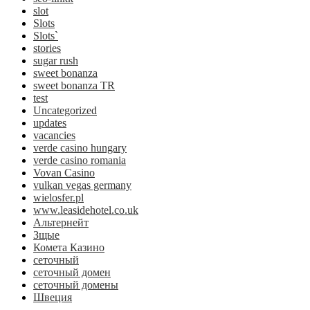
slot
Slots
Slots`
stories
sugar rush
sweet bonanza
sweet bonanza TR
test
Uncategorized
updates
vacancies
verde casino hungary
verde casino romania
Vovan Casino
vulkan vegas germany
wielosfer.pl
www.leasidehotel.co.uk
Альтернейт
Зщые
Комета Казино
сеточный
сеточный домен
сеточный домены
Швеция