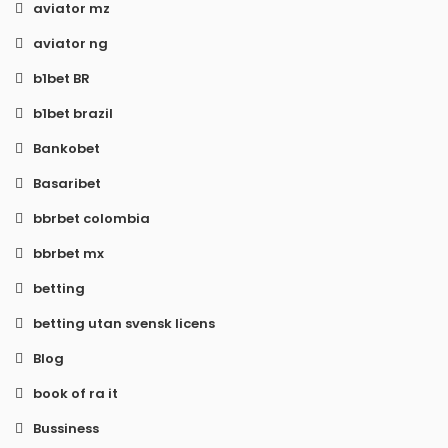
aviator mz
aviator ng
b1bet BR
b1bet brazil
Bankobet
Basaribet
bbrbet colombia
bbrbet mx
betting
betting utan svensk licens
Blog
book of ra it
Bussiness