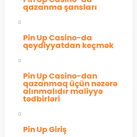
qazanma şansları
Pin Up Casino-da
qeydiyyatdan keçmək
Pin Up Casino-dan
qazanmaq üçün nəzərə
alınmalıdır maliyyə
tədbirləri
Pin Up Giriş