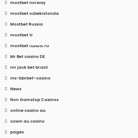
mostbet norway
mostbet ozbekistonda
Mostbet Russia
mostbet tr
mostbet скачать ru
Mr Bet casino DE
mr jack bet brazil
mx-bbrbet-casino
News
Non Gamstop Casinos
online casino au
ozwin au casino
pages