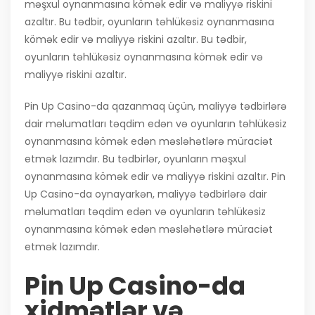
məşxul oynanmasına kömək edir və maliyyə riskini
azaltır. Bu tədbir, oyunların təhlükəsiz oynanmasına
kömək edir və maliyyə riskini azaltır. Bu tədbir,
oyunların təhlükəsiz oynanmasına kömək edir və
maliyyə riskini azaltır.
Pin Up Casino-da qazanmaq üçün, maliyyə tədbirlərə
dair məlumatları təqdim edən və oyunların təhlükəsiz
oynanmasına kömək edən məsləhətlərə müraciət
etmək lazımdır. Bu tədbirlər, oyunların məşxul
oynanmasına kömək edir və maliyyə riskini azaltır. Pin
Up Casino-da oynayarkən, maliyyə tədbirlərə dair
məlumatları təqdim edən və oyunların təhlükəsiz
oynanmasına kömək edən məsləhətlərə müraciət
etmək lazımdır.
Pin Up Casino-da
xidmətlər və