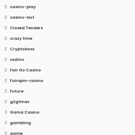
casino-play
casino-slot
Closed Tenders
crazy time
Cryptoboss
csdino
Fair Go Casino
Fairspin-casino
Future
g2g1max
Gama Casino
gambling
game