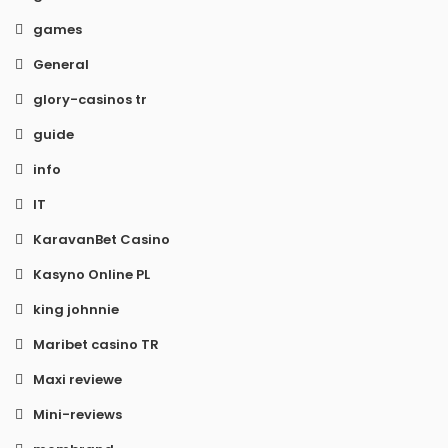
games
General
glory-casinos tr
guide
info
IT
KaravanBet Casino
Kasyno Online PL
king johnnie
Maribet casino TR
Maxi reviewe
Mini-reviews