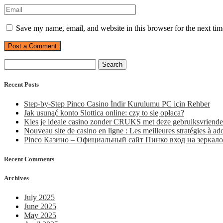
Save my name, email, and website in this browser for the next ti
Search
for:
Recent Posts
Step-by-Step Pinco Casino İndir Kurulumu PC için Rehber
Jak usunąć konto Slottica online: czy to się opłaca?
Kies je ideale casino zonder CRUKS met deze gebruiksvriendel
Nouveau site de casino en ligne : Les meilleures stratégies à ad
Pinco Казино – Официальный сайт Пинко вход на зеркало
Recent Comments
Archives
July 2025
June 2025
May 2025