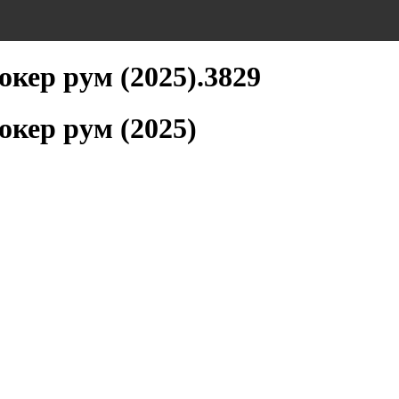
окер рум (2025).3829
окер рум (2025)