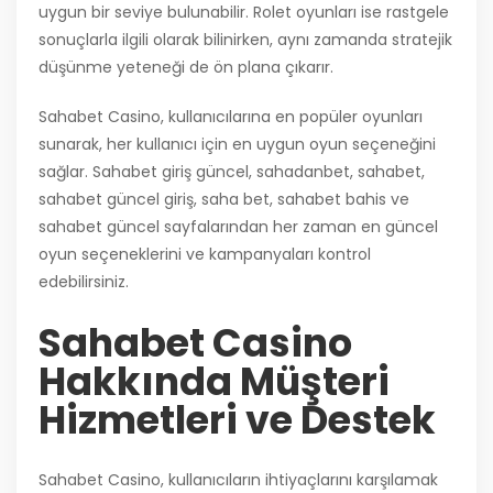
uygun bir seviye bulunabilir. Rolet oyunları ise rastgele
sonuçlarla ilgili olarak bilinirken, aynı zamanda stratejik
düşünme yeteneği de ön plana çıkarır.
Sahabet Casino, kullanıcılarına en popüler oyunları
sunarak, her kullanıcı için en uygun oyun seçeneğini
sağlar. Sahabet giriş güncel, sahadanbet, sahabet,
sahabet güncel giriş, saha bet, sahabet bahis ve
sahabet güncel sayfalarından her zaman en güncel
oyun seçeneklerini ve kampanyaları kontrol
edebilirsiniz.
Sahabet Casino
Hakkında Müşteri
Hizmetleri ve Destek
Sahabet Casino, kullanıcıların ihtiyaçlarını karşılamak