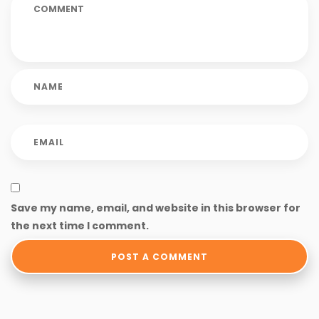
Save my name, email, and website in this browser for
the next time I comment.