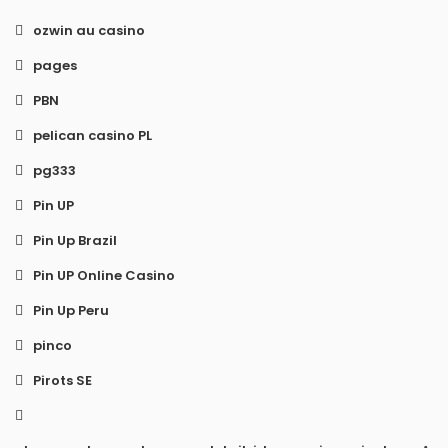
ozwin au casino
pages
PBN
pelican casino PL
pg333
Pin UP
Pin Up Brazil
Pin UP Online Casino
Pin Up Peru
pinco
Pirots SE