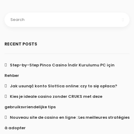
RECENT POSTS
Step-by-Step Pinco Casino İndir Kurulumu PC için
Rehber
Jak usunąć konto Slottica online: czy to się opłaca?
Kies je ideale casino zonder CRUKS met deze
gebruiksvriendelijke tips
Nouveau site de casino en ligne : Les meilleures stratégies
à adopter