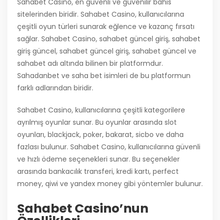
Sahabet Casino, en güvenli ve güvenilir bahis
sitelerinden biridir. Sahabet Casino, kullanıcılarına
çeşitli oyun türleri sunarak eğlence ve kazanç fırsatı
sağlar. Sahabet Casino, sahabet güncel giriş, sahabet
giriş güncel, sahabet güncel giriş, sahabet güncel ve
sahabet adı altında bilinen bir platformdur.
Sahadanbet ve saha bet isimleri de bu platformun
farklı adlarından biridir.
Sahabet Casino, kullanıcılarına çeşitli kategorilere
ayrılmış oyunlar sunar. Bu oyunlar arasında slot
oyunları, blackjack, poker, bakarat, sicbo ve daha
fazlası bulunur. Sahabet Casino, kullanıcılarına güvenli
ve hızlı ödeme seçenekleri sunar. Bu seçenekler
arasında bankacılık transferi, kredi kartı, perfect
money, qiwi ve yandex money gibi yöntemler bulunur.
Sahabet Casino’nun