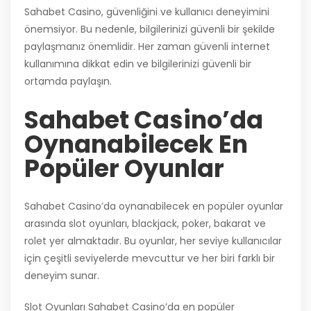
Sahabet Casino, güvenliğini ve kullanıcı deneyimini
önemsiyor. Bu nedenle, bilgilerinizi güvenli bir şekilde
paylaşmanız önemlidir. Her zaman güvenli internet
kullanımına dikkat edin ve bilgilerinizi güvenli bir
ortamda paylaşın.
Sahabet Casino’da
Oynanabilecek En
Popüler Oyunlar
Sahabet Casino’da oynanabilecek en popüler oyunlar
arasında slot oyunları, blackjack, poker, bakarat ve
rolet yer almaktadır. Bu oyunlar, her seviye kullanıcılar
için çeşitli seviyelerde mevcuttur ve her biri farklı bir
deneyim sunar.
Slot Oyunları Sahabet Casino’da en popüler