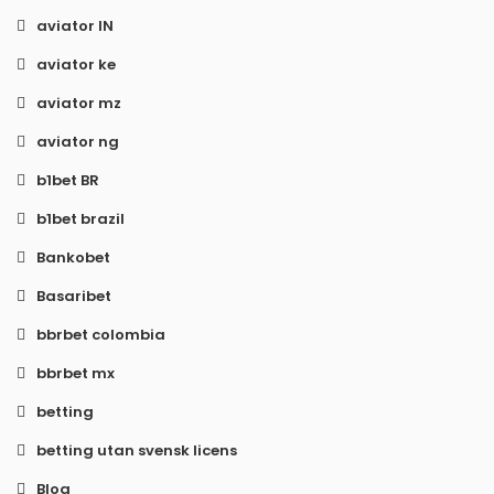
aviator IN
aviator ke
aviator mz
aviator ng
b1bet BR
b1bet brazil
Bankobet
Basaribet
bbrbet colombia
bbrbet mx
betting
betting utan svensk licens
Blog