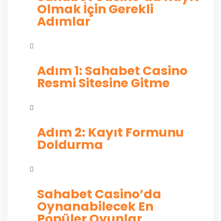
Olmak İçin Gerekli
Adımlar
Adım 1: Sahabet Casino
Resmi Sitesine Gitme
Adım 2: Kayıt Formunu
Doldurma
Sahabet Casino’da
Oynanabilecek En
Popüler Oyunlar