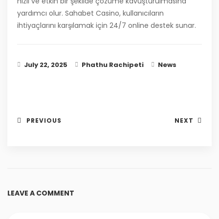
hızlı ve etkin bir şekilde çözüme kavuşturulmasına
yardımcı olur. Sahabet Casino, kullanıcıların
ihtiyaçlarını karşılamak için 24/7 online destek sunar.
July 22, 2025
Phathu Rachipeti
News
PREVIOUS
NEXT
LEAVE A COMMENT