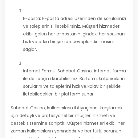
E-posta: E-posta adresi üzerinden de sorularınızı
ve taleplerinizi iletebilirsiniz. Müşteri hizmetleri
ekibi, gelen her e-postanın içindeki her sorunun
hızlı ve etkin bir şekilde cevaplandırılmasını
sağlar.
İnternet Formu: Sahabet Casino, internet formu
ile de iletişim kurabilirsiniz. Bu form, kullanıcıların
sorularını ve taleplerini hızlı ve kolay bir şekilde
iletebilecekleri bir platform sunar.
Sahabet Casino, kullanıcıların ihtiyaçlarını karşılamak
için detaylı ve profesyonel bir müşteri hizmeti ve
destek sistemine sahiptir. Müşteri hizmetleri ekibi, her
zaman kullanıcıların yanındadır ve her türlü sorunun