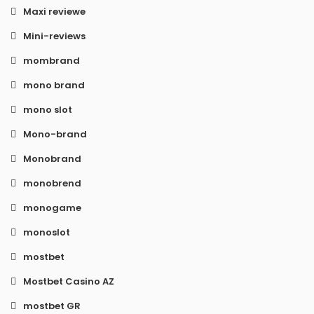
Maxi reviewe
Mini-reviews
mombrand
mono brand
mono slot
Mono-brand
Monobrand
monobrend
monogame
monoslot
mostbet
Mostbet Casino AZ
mostbet GR