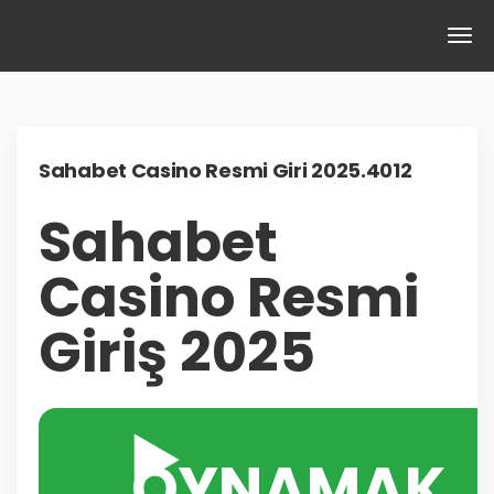
Sahabet Casino Resmi Giri 2025.4012
Sahabet
Casino Resmi
Giriş 2025
▶️
OYNAMAK