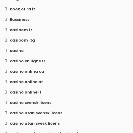
book of ra it
Bussiness
casibom tr
casibom-tg
casino
casino en ligne fr
casino onlina ca
casino online ar
casinò online it
casino svensk licens
casino utan svensk licens
casino utan svesk licens