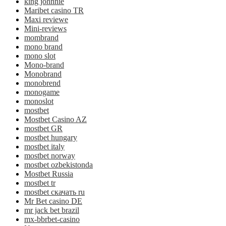
king johnnie
Maribet casino TR
Maxi reviewe
Mini-reviews
mombrand
mono brand
mono slot
Mono-brand
Monobrand
monobrend
monogame
monoslot
mostbet
Mostbet Casino AZ
mostbet GR
mostbet hungary
mostbet italy
mostbet norway
mostbet ozbekistonda
Mostbet Russia
mostbet tr
mostbet скачать ru
Mr Bet casino DE
mr jack bet brazil
mx-bbrbet-casino