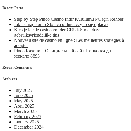
for:
Recent Posts
Step-by-Step Pinco Casino İndir Kurulumu PC için Rehber
Jak usunąć konto Slottica online: czy to się opłaca?
Kies je ideale casino zonder CRUKS met deze
gebruiksvriendelijke tips
Nouveau site de casino en ligne : Les meilleures stratégies à
adopter
Pinco Казино – Официальный сайт Пинко вход на
зеркало.8893
Recent Comments
Archives
July 2025
June 2025
May 2025
April 2025
March 2025
February 2025
January 2025
December 2024