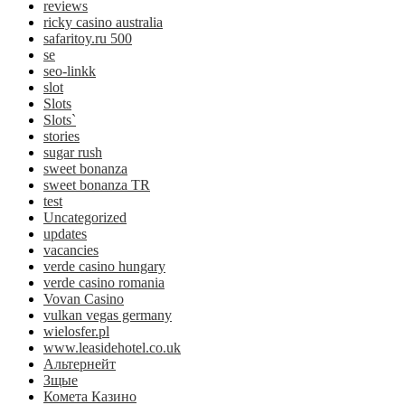
reviews
ricky casino australia
safaritoy.ru 500
se
seo-linkk
slot
Slots
Slots`
stories
sugar rush
sweet bonanza
sweet bonanza TR
test
Uncategorized
updates
vacancies
verde casino hungary
verde casino romania
Vovan Casino
vulkan vegas germany
wielosfer.pl
www.leasidehotel.co.uk
Альтернейт
Зщые
Комета Казино