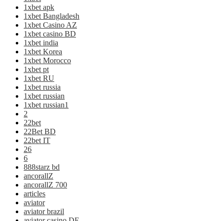
1xbet apk
1xbet Bangladesh
1xbet Casino AZ
1xbet casino BD
1xbet india
1xbet Korea
1xbet Morocco
1xbet pt
1xbet RU
1xbet russia
1xbet russian
1xbet russian1
2
22bet
22Bet BD
22bet IT
26
6
888starz bd
ancorallZ
ancorallZ 700
articles
aviator
aviator brazil
aviator casino DE