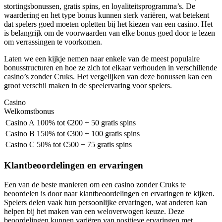
stortingsbonussen, gratis spins, en loyaliteitsprogramma’s. De
waardering en het type bonus kunnen sterk variëren, wat betekent
dat spelers goed moeten opletten bij het kiezen van een casino. Het
is belangrijk om de voorwaarden van elke bonus goed door te lezen
om verrassingen te voorkomen.
Laten we een kijkje nemen naar enkele van de meest populaire
bonusstructuren en hoe ze zich tot elkaar verhouden in verschillende
casino’s zonder Cruks. Het vergelijken van deze bonussen kan een
groot verschil maken in de speelervaring voor spelers.
Casino
Welkomstbonus
Casino A
100% tot €200 + 50 gratis spins
Casino B
150% tot €300 + 100 gratis spins
Casino C
50% tot €500 + 75 gratis spins
Klantbeoordelingen en ervaringen
Een van de beste manieren om een casino zonder Cruks te
beoordelen is door naar klantbeoordelingen en ervaringen te kijken.
Spelers delen vaak hun persoonlijke ervaringen, wat anderen kan
helpen bij het maken van een weloverwogen keuze. Deze
beoordelingen kunnen variëren van positieve ervaringen met