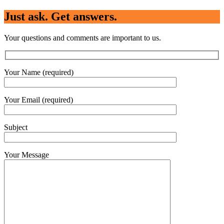
Just ask. Get answers.
Your questions and comments are important to us.
Your Name (required)
Your Email (required)
Subject
Your Message