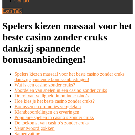
Contact
Let's Talk
Spelers kiezen massaal voor het
beste casino zonder cruks
dankzij spannende
bonusaanbiedingen!
Spelers kiezen massaal voor het beste casino zonder cruks
dankzij spannende bonusaanbiedingen!
Wat is een casino zonder cruks?
Voordelen van spelen in een casino zonder cruks
De rol van veiligheid in online casino’s
Hoe kies je het beste casino zonder cruks?
Bonussen en promoties vergeleken
Klantbeoordelingen en ervaringen
Populaire spellen in casino’s zonder cruks
De toekomst van casino’s zonder cruks
Verantwoord gokken
Samenvatting